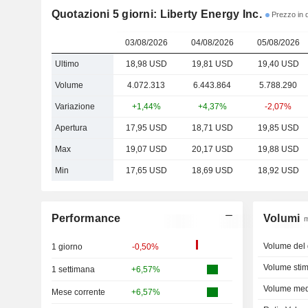
Quotazioni 5 giorni: Liberty Energy Inc.
Prezzo in d
03/08/2026
04/08/2026
05/08/2026
Ultimo
18,98 USD
19,81 USD
19,40 USD
Volume
4.072.313
6.443.864
5.788.290
Variazione
+1,44%
+4,37%
-2,07%
Apertura
17,95 USD
18,71 USD
19,85 USD
Max
19,07 USD
20,17 USD
19,88 USD
Min
17,65 USD
18,69 USD
18,92 USD
Performance
Volumi
m
Volume del 
1 giorno
-0,50%
Volume stim
1 settimana
+6,57%
Volume med.
Mese corrente
+6,57%