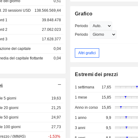
e del giorno
0,51
. 20 sessioni USD
138.566.569,44
Grafico
ord 1
39.848.478
Periodo
ord 2
27.062.023
Periodo
ord 3
17.628.377
azione del capitale
0,04
Altri grafici
dia del capitale flottante
0,04
Estremi dei prezzi
ri
1 settimana
17,65
1 mese
15,85
e 5 giorni
19,63
Anno in corso
15,85
e 20 giorni
21,25
e 50 giorni
24,97
1 anno
9,9
e 100 giorni
27,73
3 anni
9,5
prezzo / (MMA5)
-1,53%