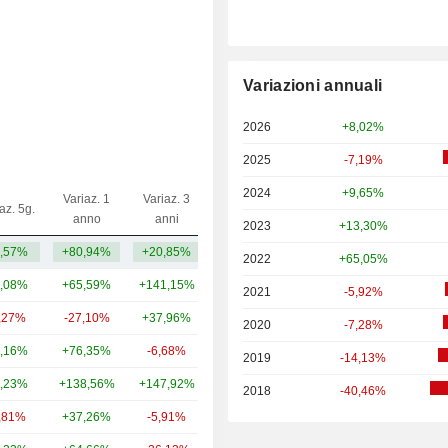
Variazioni annuali
2026
+8,02%
2025
-7,19%
2024
+9,65%
Variaz. 1
Variaz. 3
az. 5g.
Capi.($)
anno
anni
2023
+13,30%
,57%
+80,94%
+20,85%
3,25 Mrd
2022
+65,05%
,08%
+65,59%
+141,15%
10,23 Mrd
2021
-5,92%
,27%
-27,10%
+37,96%
5,82 Mrd
2020
-7,28%
,16%
+76,35%
-6,68%
2,75 Mrd
2019
-14,13%
,23%
+138,56%
+147,92%
2,61 Mrd
2018
-40,46%
,81%
+37,26%
-5,91%
2,13 Mrd