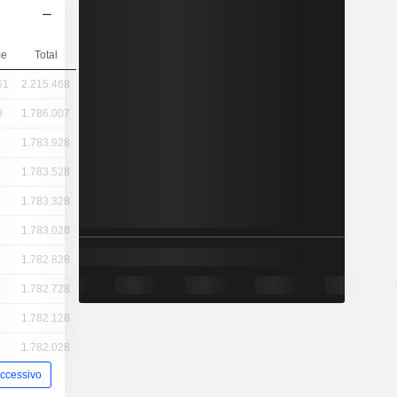
me
Total
61
2.215.468
9
1.786.007
1.783.928
1.783.528
1.783.328
1.783.028
1.782.828
1.782.728
1.782.128
1.782.028
ccessivo