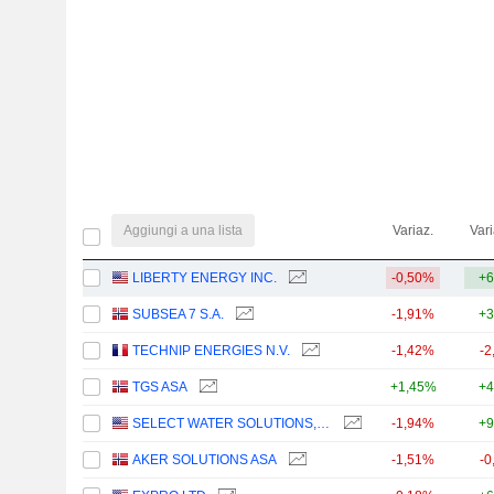
Aggiungi a una lista
Variaz.
Vari
LIBERTY ENERGY INC.
-0,50%
+6
SUBSEA 7 S.A.
-1,91%
+3
TECHNIP ENERGIES N.V.
-1,42%
-2
TGS ASA
+1,45%
+4
SELECT WATER SOLUTIONS, INC.
-1,94%
+9
AKER SOLUTIONS ASA
-1,51%
-0