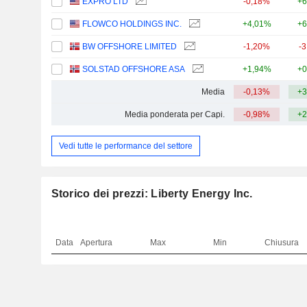
EXPRO LTD
-0,18%
+6
FLOWCO HOLDINGS INC.
+4,01%
+6
BW OFFSHORE LIMITED
-1,20%
-
SOLSTAD OFFSHORE ASA
+1,94%
+0
Media
-0,13%
+3
Media ponderata per Capi.
-0,98%
+2
Vedi tutte le performance del settore
Storico dei prezzi: Liberty Energy Inc.
Data
Apertura
Max
Min
Chiusura