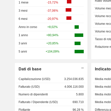
Ratio Volum
1 mese
-15,72%
Volume med
3 mesi
-37,06%
Volume rec
6 mesi
-20,97%
Volume rec
Anno in corso
+8,02%
Volume rec
1 anno
+80,94%
Tasso di rot
3 anni
+20,85%
Rotazione me
5 anni
+104,09%
Dati di base
Indicato
Capitalizzazione (USD)
3.254.036.835
Media mobil
Fatturato (USD)
4.006.116.000
Media mobil
Numero di dipendenti
5.800
Media mobil
Fatturato / Dipendente (USD)
690.710
Media mobil
Flottante
96.28 %
Differenza 