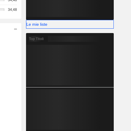
34,48
34,48
Le mie liste
Top Titoli