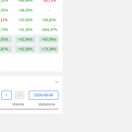
,33%
+64,66%
-26,13%
1,91 Mrd
,55%
+38,26%
-
911 Mln
3,11%
+23,50%
+58,82%
862 Mln
,74%
+31,35%
+204,37%
592 Mln
,05%
+52,94%
+63,59%
3,11 Mrd
,87%
+52,30%
+73,29%
Volume
Variazione