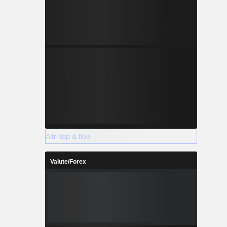
Altri top & flop
Valute/Forex