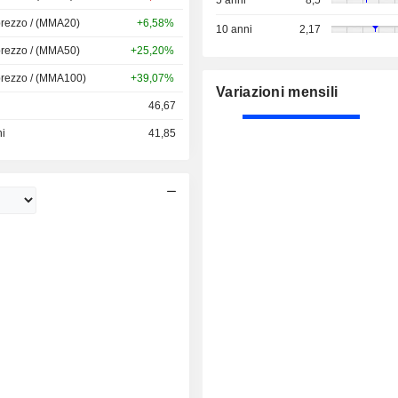
5 anni
8,5
prezzo / (MMA20)
+6,58%
10 anni
2,17
prezzo / (MMA50)
+25,20%
prezzo / (MMA100)
+39,07%
Variazioni mensili
46,67
ni
41,85