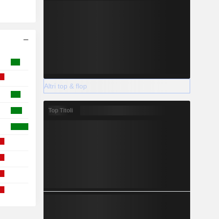
Altri top & flop
Top Titoli