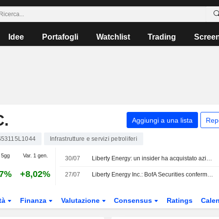
Idee
Portafogli
Watchlist
Trading
Scree
.
Aggiungi a una lista
Rep
53115L1044
Infrastrutture e servizi petroliferi
 5gg
Var. 1 gen.
30/07
Liberty Energy: un insider ha acquistato azioni per un valore di 250.009 USD, secondo un recente deposito presso la SEC
57%
+8,02%
27/07
Liberty Energy Inc.: BofA Securities conferma il rating Buy
tà
Finanza
Valutazione
Consensus
Ratings
Calen