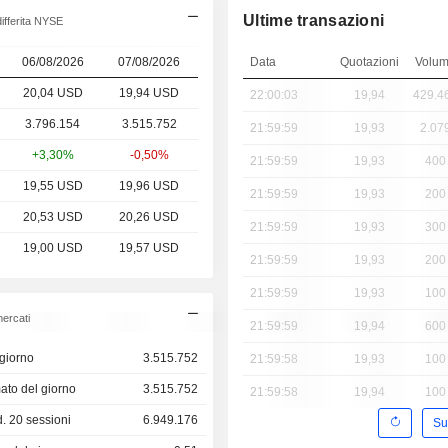
Ultime transazioni
ifferita NYSE
06/08/2026
07/08/2026
Data
Quotazioni
Volu
20,04 USD
19,94 USD
22:00:03
19,94
429.4
3.796.154
3.515.752
21:59:59
19,93
2.07
+3,30%
-0,50%
21:59:59
19,93
400
19,55 USD
19,96 USD
21:59:59
19,93
200
20,53 USD
20,26 USD
21:59:59
19,93
300
19,00 USD
19,57 USD
21:59:59
19,93
200
21:59:59
19,93
100
ercati
21:59:59
19,94
600
giorno
3.515.752
21:59:58
19,93
100
ato del giorno
3.515.752
21:59:58
19,94
100
 20 sessioni
6.949.176
Su