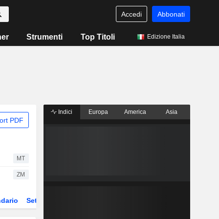
Accedi
Abbonati
ner
Strumenti
Top Titoli
Edizione Italia
Indici
Europa
America
Asia
ort PDF
MT
ZM
dario
Settore
Derivati
ETF