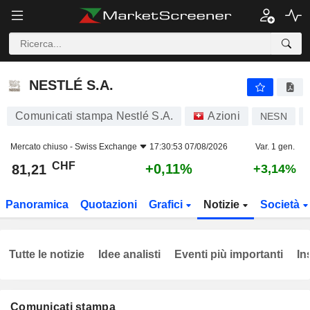
NESTLÉ S.A.
81,21
CHF
+0,11%
NESTLÉ S.A.
Comunicati stampa Nestlé S.A.
Azioni
NESN
Mercato chiuso -
Swiss Exchange
17:30:53 07/08/2026
Var. 1 gen.
CHF
+0,11%
81,21
+3,14%
Panoramica
Quotazioni
Grafici
Notizie
Società
Tutte le notizie
Idee analisti
Eventi più importanti
In
Comunicati stampa