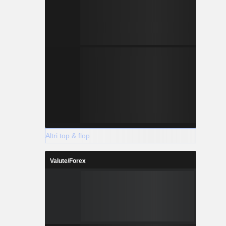
Altri top & flop
Valute/Forex