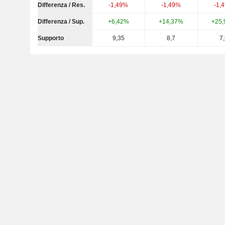
Differenza / Res.
-1,49%
-1,49%
-1,
Differenza / Sup.
+6,42%
+14,37%
+25
Supporto
9,35
8,7
7