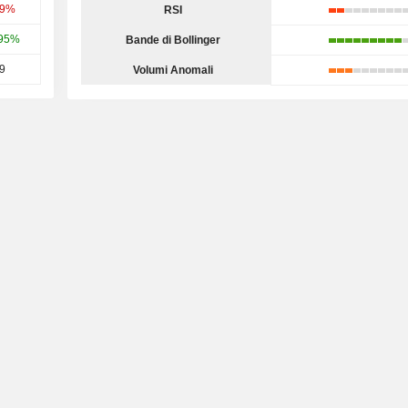
49%
RSI
,95%
Bande di Bollinger
,9
Volumi Anomali