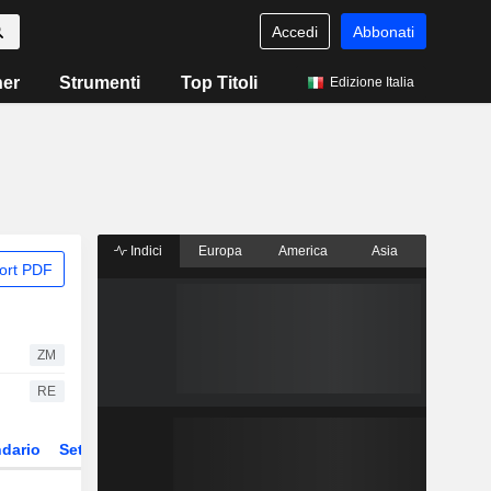
Accedi
Abbonati
ner
Strumenti
Top Titoli
Edizione Italia
Indici
Europa
America
Asia
ort PDF
ZM
RE
dario
Settore