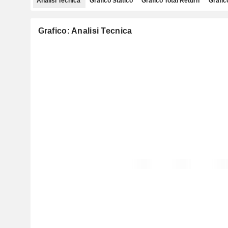
Analisi Tecnica
Grafico Statico
Grafico Total Return
Grafic
Grafico: Analisi Tecnica