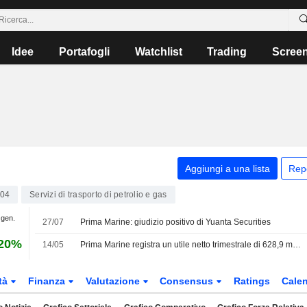
Idee
Portafogli
Watchlist
Trading
Scree
Aggiungi a una lista
Rep
04
Servizi di trasporto di petrolio e gas
 gen.
27/07
Prima Marine: giudizio positivo di Yuanta Securities
,20%
14/05
Prima Marine registra un utile netto trimestrale di 628,9 milioni di baht
tà
Finanza
Valutazione
Consensus
Ratings
Calen