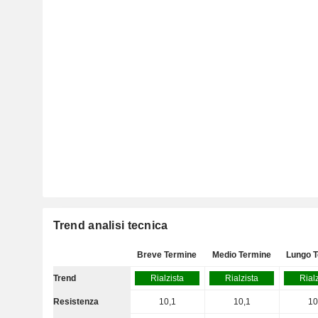
Trend analisi tecnica
Breve Termine
Medio Termine
Lungo 
Trend
Rialzista
Rialzista
Rial
Resistenza
10,1
10,1
10