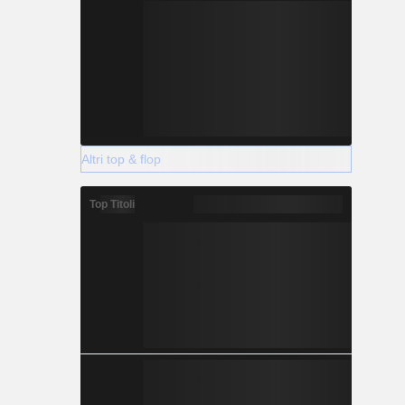
Altri top & flop
Top Titoli