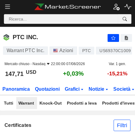
PTC INC.
147,71
$
+0,03%
PTC INC.
Warrant PTC Inc.
Azioni
PTC
US69370C1009
Mercato chiuso -
Nasdaq
22:00:00 07/08/2026
Var. 1 gen.
USD
+0,03%
147,71
-15,21%
Panoramica
Quotazioni
Grafici
Notizie
Società
Tutti
Warrant
Knock-Out
Prodotti a leva
Prodotti d'inve
Filtri
Certificates