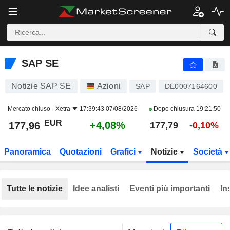
SAP SE
177,96
€
+4,08%
SAP SE
Notizie SAP SE
Azioni
SAP
DE0007164600
Mercato chiuso -
Xetra
17:39:43 07/08/2026
Dopo chiusura
19:21:50
EUR
+4,08%
177,96
177,79
-0,10%
Panoramica
Quotazioni
Grafici
Notizie
Società
Tutte le notizie
Idee analisti
Eventi più importanti
In