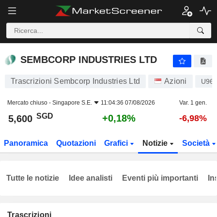
SEMBCORP INDUSTRIES LTD
5,600
$
+0,18%
SEMBCORP INDUSTRIES LTD
Trascrizioni Sembcorp Industries Ltd
Azioni
U96
Mercato chiuso -
Singapore S.E.
11:04:36 07/08/2026
Var. 1 gen.
SGD
+0,18%
5,600
-6,98%
Panoramica
Quotazioni
Grafici
Notizie
Società
Tutte le notizie
Idee analisti
Eventi più importanti
In
Trascrizioni