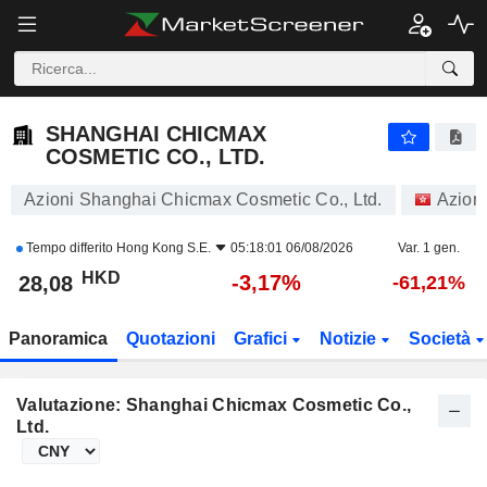
SHANGHAI CHICMAX COSMETIC CO., LTD.
28,08
$
-3,17%
SHANGHAI CHICMAX
COSMETIC CO., LTD.
Azioni Shanghai Chicmax Cosmetic Co., Ltd.
Azioni
Tempo differito
Hong Kong S.E.
05:18:01 06/08/2026
Var. 1 gen.
HKD
-3,17%
28,08
-61,21%
Panoramica
Quotazioni
Grafici
Notizie
Società
Valutazione: Shanghai Chicmax Cosmetic Co.,
Ltd.