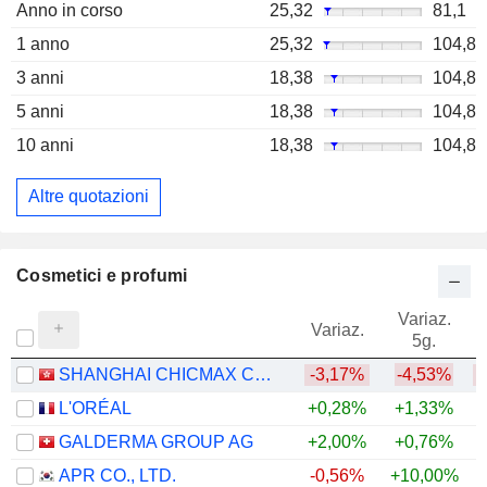
Anno in corso
25,32
81,1
1 anno
25,32
104,8
3 anni
18,38
104,8
5 anni
18,38
104,8
10 anni
18,38
104,8
Altre quotazioni
Cosmetici e profumi
Variaz.
V
Variaz.
5g.
SHANGHAI CHICMAX COSMETIC CO., LTD.
-3,17%
-4,53%
L'ORÉAL
+0,28%
+1,33%
GALDERMA GROUP AG
+2,00%
+0,76%
+
APR CO., LTD.
-0,56%
+10,00%
+