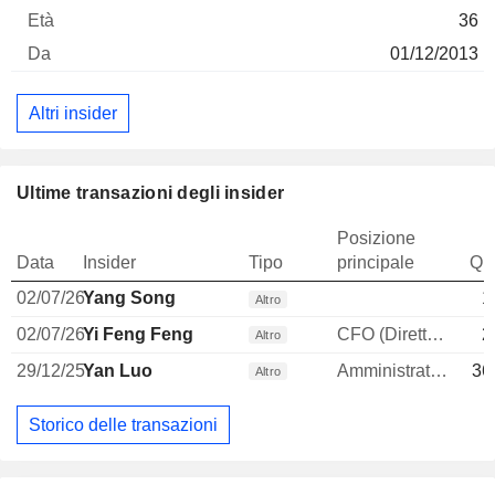
36
01/12/2013
Altri insider
Ultime transazioni degli insider
Posizione
Data
Insider
Tipo
principale
Qua
02/07/26
Yang Song
1
Altro
02/07/26
Yi Feng Feng
CFO (Direttore finanziario)
2
Altro
29/12/25
Yan Luo
Amministratore
36
Altro
Storico delle transazioni