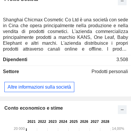
Shanghai Chicmax Cosmetic Co Ltd è una società con sede
in Cina che opera principalmente nella produzione e nella
vendita di prodotti cosmetici. L'azienda commercializza
principalmente prodotti a marchio KANS, One Leaf, Baby
Elephant e altri marchi. L'azienda distribuisce i propri
prodotti attraverso canali online e offline. I prodotti
dell'azienda sono destinati alla cura della pelle, alla
Dipendenti
3.508
maternità e alla cura dei bambini, oltre che ad altri settori.
L'azienda opera principalmente sui mercati nazionali ed
Settore
Prodotti personali
esteri.
Altre informazioni sulla società
Conto economico e stime