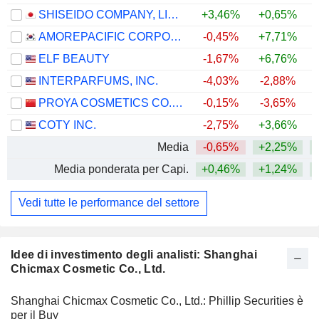
SHISEIDO COMPANY, LIMITED
+3,46%
+0,65%
+
AMOREPACIFIC CORPORATION
-0,45%
+7,71%
ELF BEAUTY
-1,67%
+6,76%
INTERPARFUMS, INC.
-4,03%
-2,88%
PROYA COSMETICS CO.,LTD.
-0,15%
-3,65%
COTY INC.
-2,75%
+3,66%
Media
-0,65%
+2,25%
Media ponderata per Capi.
+0,46%
+1,24%
+
Vedi tutte le performance del settore
Idee di investimento degli analisti: Shanghai
Chicmax Cosmetic Co., Ltd.
Shanghai Chicmax Cosmetic Co., Ltd.: Phillip Securities è
per il Buy