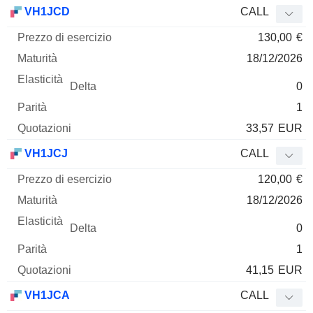
Prezzo
VH1JCD
CALL
di
130,00
€
esercizio
Maturità
Elasticità
Delta
Mnemo
Tipo
Parità
Q
18/12/2026
0
1
33,57
EUR
VH1JCJ
CALL
120,00
€
18/12/2026
0
1
41,15
EUR
VH1JCA
CALL