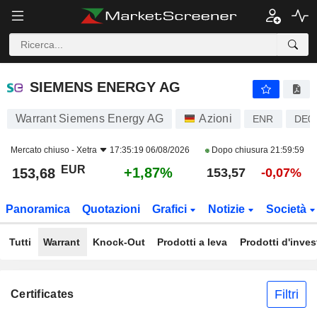
SIEMENS ENERGY AG
153,68
€
+1,87%
SIEMENS ENERGY AG
Warrant Siemens Energy AG
Azioni
ENR
DE0
Mercato chiuso -
Xetra
17:35:19 06/08/2026
Dopo chiusura
21:59:59
EUR
+1,87%
153,68
153,57
-0,07%
Panoramica
Quotazioni
Grafici
Notizie
Società
Tutti
Warrant
Knock-Out
Prodotti a leva
Prodotti d'inve
Filtri
Certificates