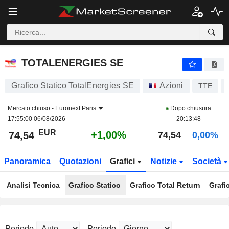
TOTALENERGIES SE
74,54
€
+1,00%
TOTALENERGIES SE
Grafico Statico TotalEnergies SE
Azioni
TTE
Mercato chiuso -
Euronext Paris
Dopo chiusura
17:55:00 06/08/2026
20:13:48
EUR
+1,00%
74,54
74,54
0,00%
Panoramica
Quotazioni
Grafici
Notizie
Società
Analisi Tecnica
Grafico Statico
Grafico Total Return
Grafi
Periodo
Periodo