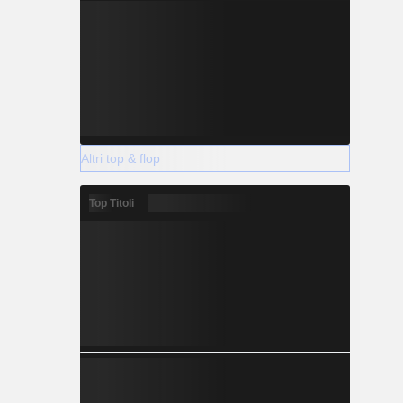
Altri top & flop
Top Titoli