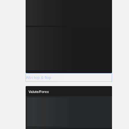
Altri top & flop
Valute/Forex