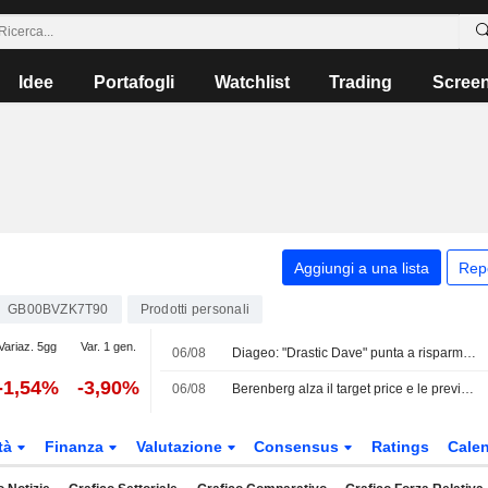
Idee
Portafogli
Watchlist
Trading
Scree
Aggiungi a una lista
Rep
GB00BVZK7T90
Prodotti personali
Variaz. 5gg
Var. 1 gen.
06/08
Diageo: "Drastic Dave" punta a risparmi per 1 Mrd USD per contrastare la debole crescita
-1,54%
-3,90%
06/08
Berenberg alza il target price e le previsioni su Unilever: la crescita dei volumi nel secondo trimestre supera le attese; confermato il rating Hold
tà
Finanza
Valutazione
Consensus
Ratings
Calen