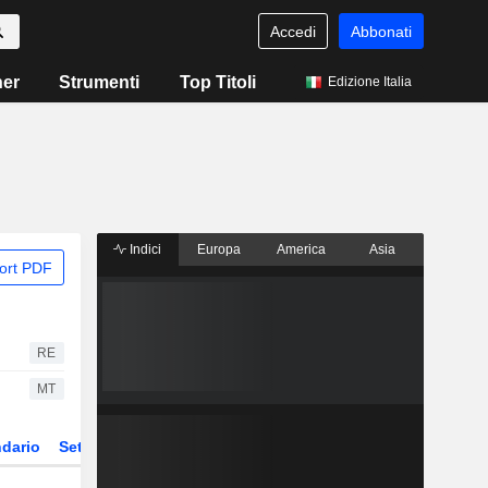
Accedi
Abbonati
ner
Strumenti
Top Titoli
Edizione Italia
Indici
Europa
America
Asia
ort PDF
RE
MT
dario
Settore
Derivati
ETF