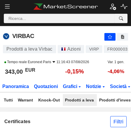
VIRBAC
343,00
€
-0,15%
VIRBAC
Prodotti a leva Virbac
Azioni
VIRP
FR0000031
Tempo reale
Euronext Paris
11:16:43 07/08/2026
Var. 1 gen.
EUR
-0,15%
343,00
-4,06%
Panoramica
Quotazioni
Grafici
Notizie
Società
Tutti
Warrant
Knock-Out
Prodotti a leva
Prodotti d'inve
Filtri
Certificates