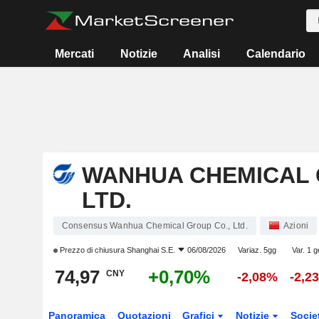
Mercati
Notizie
Analisi
Calendario
WANHUA CHEMICAL 
LTD.
Consensus Wanhua Chemical Group Co., Ltd.
Azioni
Prezzo di chiusura
Shanghai S.E.
06/08/2026
Variaz. 5gg
Var. 1 g
74,97
+0,70%
CNY
-2,08%
-2,2
Panoramica
Quotazioni
Grafici
Notizie
Socie