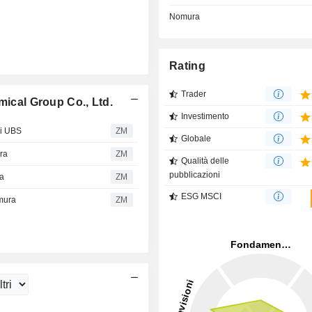
Nomura
Rating
Trader
mical Group Co., Ltd.
Investimento
di UBS
ZM
Globale
ra
ZM
Qualità delle
pubblicazioni
ra
ZM
ESG MSCI
mura
ZM