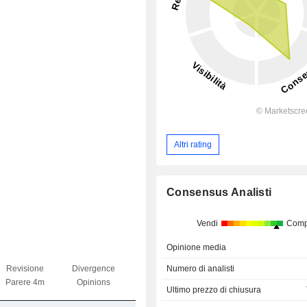
Altri rating
Consensus Analisti
Vendi
Comp
Opinione media
Scarto
Revisione
Divergence
Divergence
Numero di analisti
obiett. /
Parere 4m
Opinions
Target Price
azione
Ultimo prezzo di chiusura