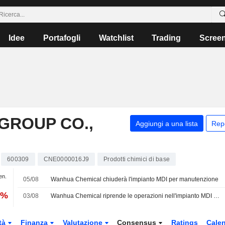
Idee
Portafogli
Watchlist
Trading
Scree
GROUP CO.,
Aggiungi a una lista
Rep
600309
CNE0000016J9
Prodotti chimici di base
en.
05/08
Wanhua Chemical chiuderà l'impianto MDI per manutenzione
3%
03/08
Wanhua Chemical riprende le operazioni nell'impianto MDI del Fujian dopo la manutenzione
tà
Finanza
Valutazione
Consensus
Ratings
Calen