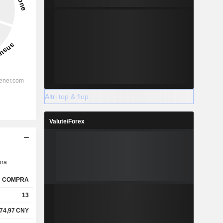
Altri top & flop
Valute/Forex
ra
COMPRA
13
74,97
CNY