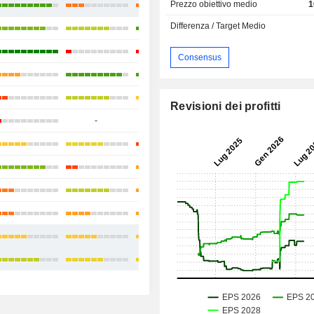
Prezzo obiettivo medio
1
+35,93%
Differenza / Target Medio
+13,19%
-4,44%
Consensus
+19,66%
+50,28%
Revisioni dei profitti
-
-
-
+26,94%
+17,79%
+61,54%
+2,91%
+24,87%
+19,70%