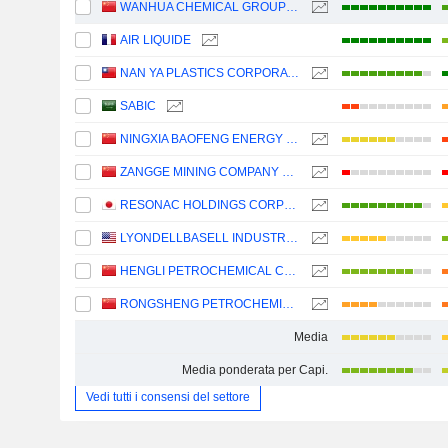
WANHUA CHEMICAL GROUP CO., LTD.
AIR LIQUIDE
NAN YA PLASTICS CORPORATION
SABIC
NINGXIA BAOFENG ENERGY GROUP CO., LTD.
ZANGGE MINING COMPANY LIMITED
RESONAC HOLDINGS CORPORATION
LYONDELLBASELL INDUSTRIES N.V.
HENGLI PETROCHEMICAL CO.,LTD.
RONGSHENG PETROCHEMICAL CO., LTD.
Media
Media ponderata per Capi.
Vedi tutti i consensi del settore