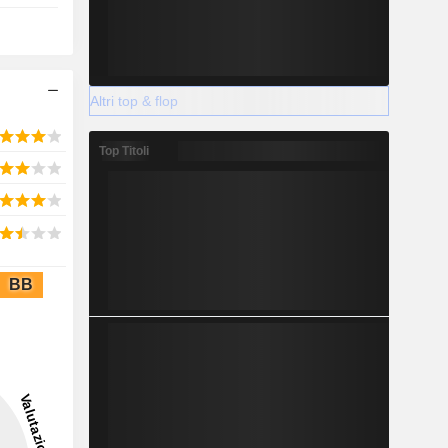
Altri top & flop
Top Titoli
BB