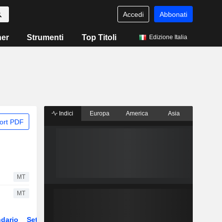
Accedi
Abbonati
ner
Strumenti
Top Titoli
Edizione Italia
Indici
Europa
America
Asia
ort PDF
MT
MT
dario
Settore
ETF