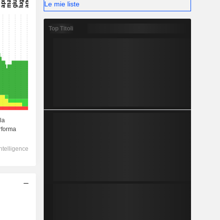
Le mie liste
Top Titoli