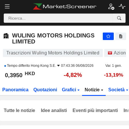
WULING MOTORS HOLDINGS LIMITED
0,3950
$
-4,82%
WULING MOTORS HOLDINGS
LIMITED
Trascrizioni Wuling Motors Holdings Limited
Azioni
Tempo differito
Hong Kong S.E.
07:43:36 06/08/2026
Var. 1 gen.
HKD
-4,82%
0,3950
-13,19%
Panoramica
Quotazioni
Grafici
Notizie
Società
Tutte le notizie
Idee analisti
Eventi più importanti
In