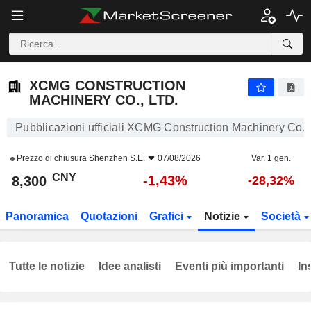
XCMG CONSTRUCTION MACHINERY CO., LTD.
8,300
¥
-1,43%
XCMG CONSTRUCTION
MACHINERY CO., LTD.
Pubblicazioni ufficiali XCMG Construction Machinery Co., 
Prezzo di chiusura
Shenzhen S.E.
07/08/2026
Var. 1 gen.
CNY
-1,43%
8,300
-28,32%
Panoramica
Quotazioni
Grafici
Notizie
Società
Tutte le notizie
Idee analisti
Eventi più importanti
In