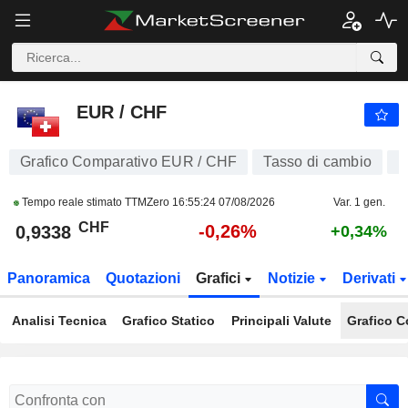
EUR / CHF
0,9337
CHF
-0,27%
EUR / CHF
Grafico Comparativo EUR / CHF
Tasso di cambio
E
Tempo reale stimato TTMZero
16:55:24 07/08/2026
Var. 1 gen.
CHF
-0,26%
0,9338
+0,34%
Panoramica
Quotazioni
Grafici
Notizie
Derivati
Analisi Tecnica
Grafico Statico
Principali Valute
Grafico C