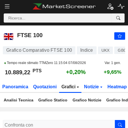
FTSE 100
10.889,22
PTS
+0,20%
FTSE 100
Grafico Comparativo FTSE 100
Indice
UKX
GB00
Tempo reale stimato TTMZero
11:15:04 07/08/2026
Var. 1 gen.
PTS
+0,20%
10.889,22
+9,65%
Panoramica
Quotazioni
Grafici
Notizie
Heatmap
Analisi Tecnica
Grafico Statico
Grafico Notizie
Grafico Ind