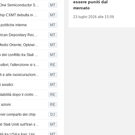
essere puniti dal
Il debutto di CXMT spinge il rally delle azioni cinesi; MaxOne Semiconductor Suzhou sale dell'8%
MT
mercato
Le azioni cinesi aprono in ribasso mentre il gigante dei chip CXMT debutta in Borsa
MT
23 luglio 2026 alle 15:09
 politiche interne
MT
Le azioni asiatiche scambiate negli Stati Uniti come American Depositary Receipts calano nella sessione di mercoledì
MT
Le azioni cinesi scivolano mentre continua il conflitto in Medio Oriente; Optowide Technologies sale del 5%
MT
Le azioni cinesi aprono in ribasso a causa dell'escalation del conflitto tra Stati Uniti e Iran
MT
Le azioni cinesi salgono grazie al rimbalzo dei semiconduttori; l'attenzione si sposta sulla riunione del Politburo
RE
Le azioni cinesi aprono in rialzo grazie agli acquisti statali e alle rassicurazioni delle autorità di regolamentazione
MT
 asiatici
MT
L'autorità di regolamentazione dei titoli cinese promette stabilità dopo il crollo del mercato
RE
i azioni
RE
 nel comparto dei chip
DJ
Le azioni cinesi aprono in ribasso mentre i raid aerei degli Stati Uniti sull'Iran scuotono i mercati
MT
Le Borse cinesi calano a causa dell'escalation delle ostilità tra USA e Iran; Unisplendour balza del 9%
MT