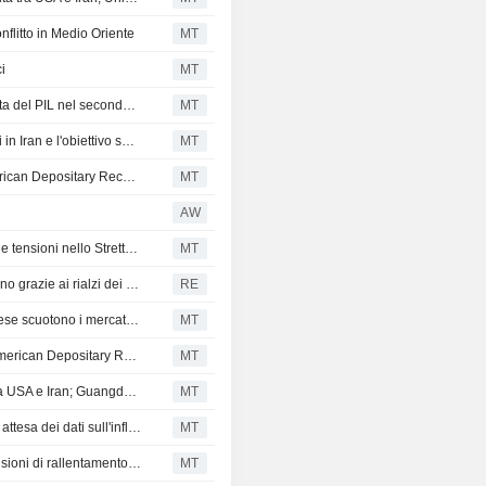
onflitto in Medio Oriente
MT
ci
MT
Le azioni cinesi chiudono in ribasso a causa della crescita del PIL nel secondo trimestre inferiore alle attese; China Aerospace Times Electronics crolla del 9%
MT
Apertura contrastata in Cina tra l'escalation delle tensioni in Iran e l'obiettivo sui consumi per il 2030 fissato da Pechino
MT
Le azioni asiatiche scambiate negli Stati Uniti come American Depositary Receipts salgono nella sessione di martedì
MT
AW
Le azioni cinesi aprono in lieve calo martedì a causa delle tensioni nello Stretto di Hormuz
MT
Borsa di Hong Kong: la migliore settimana da oltre un anno grazie ai rialzi dei titoli internet cinesi
RE
Rimbalzo del settore tech e incertezze sull'economia cinese scuotono i mercati azionari asiatici
MT
Azioni asiatiche in rialzo negli Stati Uniti sotto forma di American Depositary Receipts nella sessione di mercoledì
MT
Le azioni cinesi calano a causa delle rinnovate ostilità tra USA e Iran; Guangdong Songfa Ceramics sale del 6%
MT
Azioni cinesi in rialzo in apertura; mercati ancora cauti in attesa dei dati sull'inflazione di giugno
MT
Le azioni cinesi scivolano in apertura a causa delle previsioni di rallentamento della crescita economica
MT