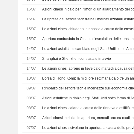
16/07
Azioni cinesi in calo per i timori di un allargamento del c
15/07
La ripresa del settore tech traina i mercati azionari asiati
15/07
15/07
14/07
14/07
Shanghai e Shenzhen contrastate in avvio
14/07
10/07
09/07
08/07
08/07
08/07
07/07