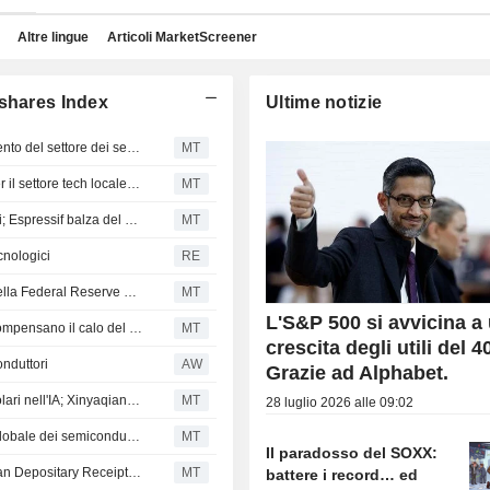
Altre lingue
Articoli MarketScreener
 shares Index
Ultime notizie
Le azioni cinesi aprono in ribasso a causa del rallentamento del settore dei servizi
MT
Le azioni cinesi salgono grazie al rinnovato ottimismo per il settore tech locale; JLC Technology balza del 123%
MT
L'impegno a sostenere l'economia spinge le Borse cinesi; Espressif balza del 12%
MT
ecnologici
RE
Le azioni cinesi aprono in ribasso sui segnali hawkish della Federal Reserve statunitense
MT
L'S&P 500 si avvicina a
Le azioni cinesi aprono contrastate: i titoli dei consumi compensano il calo del settore tecnologico
MT
crescita degli utili del 
onduttori
AW
Grazie ad Alphabet.
Le azioni cinesi calano per i timori sui finanziamenti circolari nell'IA; Xinyaqiang Silicon Chemistry perde il 6%
MT
28 luglio 2026 alle 09:02
Le azioni cinesi calano in apertura sulla scia del selloff globale dei semiconduttori
MT
Il paradosso del SOXX:
Azioni asiatiche scambiate negli Stati Uniti come American Depositary Receipts in rialzo nella sessione di lunedì
MT
battere i record… ed