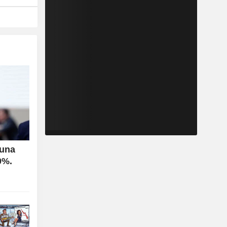
 una
40%.