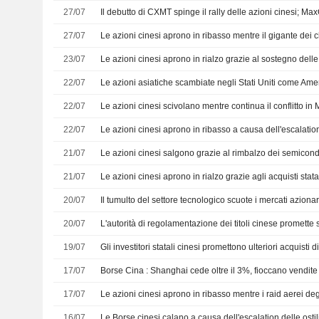
27/07
27/07
23/07
Le azioni cinesi aprono in rialzo grazie al sostegno delle
22/07
22/07
22/07
21/07
21/07
20/07
Il tumulto del settore tecnologico scuote i mercati azionari
20/07
19/07
Gli investitori statali cinesi promettono ulteriori acquisti d
17/07
Borse Cina : Shanghai cede oltre il 3%, fioccano vendite
17/07
16/07