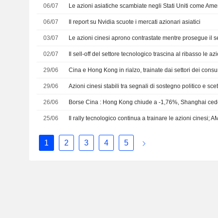
06/07
06/07
Il report su Nvidia scuote i mercati azionari asiatici
03/07
02/07
29/06
Cina e Hong Kong in rialzo, trainate dai settori dei consu
29/06
Azioni cinesi stabili tra segnali di sostegno politico e scet
26/06
Borse Cina : Hong Kong chiude a -1,76%, Shanghai ced
25/06
Il rally tecnologico continua a trainare le azioni cinesi;
1
2
3
4
5