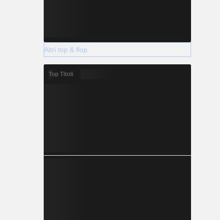
Altri top & flop
Top Titoli