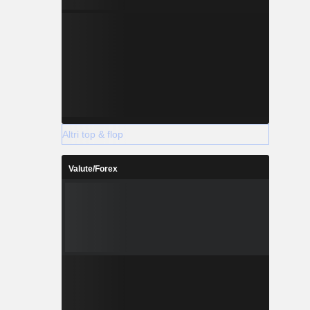
Altri top & flop
Valute/Forex