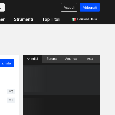
Accedi
Abbonati
ner
Strumenti
Top Titoli
Edizione Italia
Indici
Europa
America
Asia
a lista
MT
MT