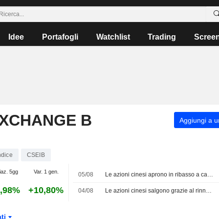
Idee
Portafogli
Watchlist
Trading
Scree
EXCHANGE B
Aggiungi a un
ndice
CSEIB
iaz. 5gg
Var. 1 gen.
05/08
Le azioni cinesi aprono in ribasso a causa del rallentamento del settore dei servizi
,98%
+10,80%
04/08
Le azioni cinesi salgono grazie al rinnovato ottimismo per il settore tech locale; JLC Technology balza del 123%
ati