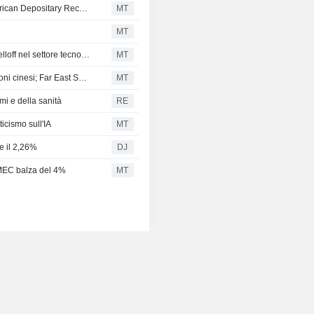
Le azioni asiatiche scambiate negli Stati Uniti come American Depositary Receipts volano nella sessione di lunedì
MT
MT
Le azioni cinesi aprono contrastate mentre prosegue il selloff nel settore tecnologico
MT
Il sell-off del settore tecnologico trascina al ribasso le azioni cinesi; Far East Smarter Energy cede l'8%
MT
mi e della sanità
RE
ticismo sull'IA
MT
e il 2,26%
DJ
 AMEC balza del 4%
MT