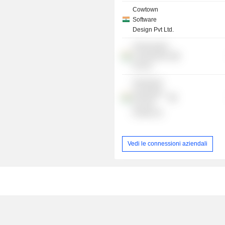
Cowtown
Software
Design Pvt Ltd.
Homescapes
Constructions
Pvt Ltd.
Primebuild
Developers
& Farms
Private Ltd.
Vedi le connessioni aziendali