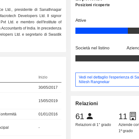
Posizioni ricoperte
e Ltd., presidente di Sanathnagar
Macrotech Developers Ltd. Il signor
Attive
t Ltd. e membro dell'Institute of
s Accountants of India. In precedenza
elopers Ltd. e segretario di Swastik
Società nel listino
Aziend
Vedi nel dettaglio l'esperienza di Sa
Inizio
Nilesh Rangnekar
30/05/2017
15/05/2019
Relazioni
61
11
Conformità
01/01/2016
Relazioni di 1° grado
Aziende co
ncipal
-
1º grado