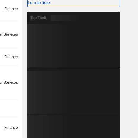
Le mie liste
Finance
Top Titoli
r Services
Finance
r Services
Finance