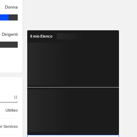
Donna
Dirigenti
Il mio Elenco
11
Utilities
r Services