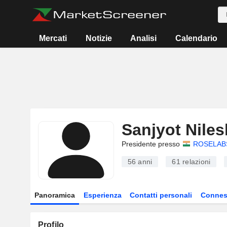
Mercati
Notizie
Analisi
Calendario
Sanjyot Nile
Presidente presso
ROSELABS
56 anni
61
relazioni
Panoramica
Esperienza
Contatti personali
Connes
Profilo