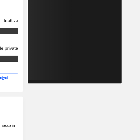
Inattive
e private
njyot
nnesse in