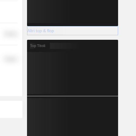
Altri top & flop
Finance
Top Titoli
Finance