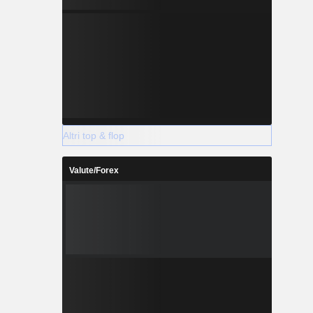
Altri top & flop
Valute/Forex