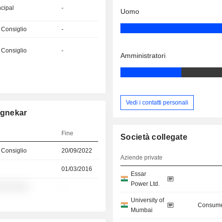
ncipal
-
Uomo
 Consiglio
-
 Consiglio
-
Amministratori
Vedi i contatti personali
ngnekar
Fine
Società collegate
 Consiglio
20/09/2022
Aziende private
01/03/2016
Essar
Power Ltd.
░░░░░░░
-
University of
Consume
Mumbai