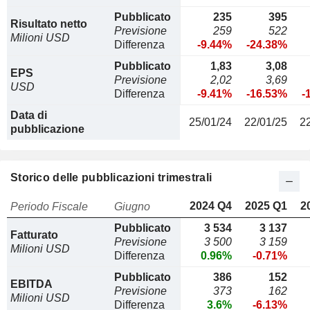
Pubblicato
235
395
Risultato netto
Previsione
259
522
Milioni USD
Differenza
-9.44%
-24.38%
Pubblicato
1,83
3,08
EPS
Previsione
2,02
3,69
USD
Differenza
-9.41%
-16.53%
-
Data di
25/01/24
22/01/25
2
pubblicazione
Storico delle pubblicazioni trimestrali
2024 Q4
2025 Q1
2
Periodo Fiscale
Giugno
Pubblicato
3 534
3 137
Fatturato
Previsione
3 500
3 159
Milioni USD
Differenza
0.96%
-0.71%
Pubblicato
386
152
EBITDA
Previsione
373
162
Milioni USD
Differenza
3.6%
-6.13%