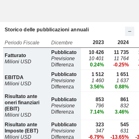
Storico delle pubblicazioni annuali
2023
2024
Periodo Fiscale
Dicembre
Pubblicato
10 426
11 735
Fatturato
Previsione
10 401
11 764
Milioni USD
Differenza
0.24%
-0.25%
Pubblicato
1 512
1 651
EBITDA
Previsione
1 460
1 637
Milioni USD
Differenza
3.56%
0.88%
Risultato ante
Pubblicato
853
861
oneri finanziari
Previsione
796
832
(EBIT)
Differenza
7.14%
3.46%
Milioni USD
Risultato ante
Pubblicato
323
545
Imposte (EBT)
Previsione
347
631
Milioni USD
Differenza
-6.79%
-13.65%
-