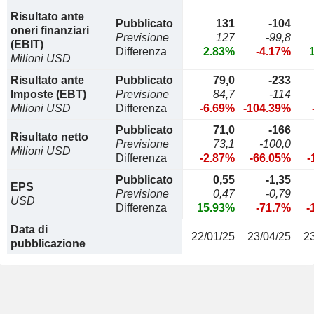
Risultato ante
Pubblicato
131
-104
oneri finanziari
Previsione
127
-99,8
(EBIT)
Differenza
2.83%
-4.17%
Milioni USD
Risultato ante
Pubblicato
79,0
-233
Imposte (EBT)
Previsione
84,7
-114
Milioni USD
Differenza
-6.69%
-104.39%
Pubblicato
71,0
-166
Risultato netto
Previsione
73,1
-100,0
Milioni USD
Differenza
-2.87%
-66.05%
-
Pubblicato
0,55
-1,35
EPS
Previsione
0,47
-0,79
USD
Differenza
15.93%
-71.7%
-
Data di
22/01/25
23/04/25
2
pubblicazione