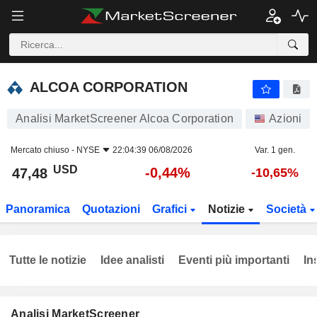
ALCOA CORPORATION
47,48
$
-0,44%
ALCOA CORPORATION
Analisi MarketScreener Alcoa Corporation
Azioni
Mercato chiuso -
NYSE
22:04:39 06/08/2026
Var. 1 gen.
USD
-0,44%
47,48
-10,65%
Panoramica
Quotazioni
Grafici
Notizie
Società
Tutte le notizie
Idee analisti
Eventi più importanti
In
Analisi MarketScreener