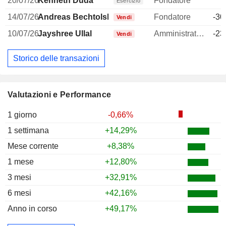
20/07/26
Kenneth Duda
Fondatore
7
Esercizio
14/07/26
Andreas Bechtolsheim
Fondatore
-30
Vendi
10/07/26
Jayshree Ullal
Amministratore delegato
-23
Vendi
Storico delle transazioni
Valutazioni e Performance
1 giorno
-0,66%
1 settimana
+14,29%
Mese corrente
+8,38%
1 mese
+12,80%
3 mesi
+32,91%
6 mesi
+42,16%
Anno in corso
+49,17%