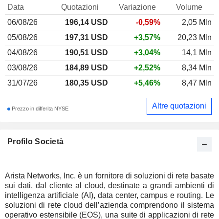
Data
Quotazioni
Variazione
Volume
06/08/26
196,14
USD
-0,59%
2,05 Mln
05/08/26
197,31 USD
+3,57%
20,23 Mln
04/08/26
190,51 USD
+3,04%
14,1 Mln
03/08/26
184,89 USD
+2,52%
8,34 Mln
31/07/26
180,35 USD
+5,46%
8,47 Mln
Altre quotazioni
Prezzo in differita NYSE
Profilo Società
Arista Networks, Inc. è un fornitore di soluzioni di rete basate
sui dati, dal cliente al cloud, destinate a grandi ambienti di
intelligenza artificiale (AI), data center, campus e routing. Le
soluzioni di rete cloud dell’azienda comprendono il sistema
operativo estensibile (EOS), una suite di applicazioni di rete