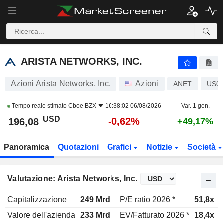
ARISTA NETWORKS, INC.
196,08
$
-0,62%
ARISTA NETWORKS, INC.
Azioni Arista Networks, Inc.
Azioni
ANET
US0
Tempo reale stimato
Cboe BZX
16:38:02 06/08/2026
Var. 1 gen.
USD
-0,62%
196,08
+49,17%
Panoramica
Quotazioni
Grafici
Notizie
Società
Valutazione: Arista Networks, Inc.
Capitalizzazione
249 Mrd
P/E ratio 2026 *
51,8x
Valore dell'azienda
233 Mrd
EV/Fatturato 2026 *
18,4x