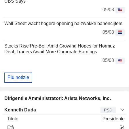
UBS Says
05/08
Wall Street wacht hogere opening na zwakke banencijfers
05/08
Stocks Rise Pre-Bell Amid Growing Hopes for Hormuz
Deal; Traders Await More Corporate Earnings
05/08
Più notizie
Dirigenti e Amministratori: Arista Networks, Inc.
Manager
Titolo
Età
Da
Kenneth Duda
PSD
Presidente
54