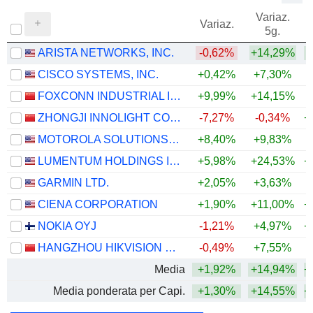
Variaz.
V
Variaz.
5g.
ARISTA NETWORKS, INC.
-0,62%
+14,29%
+
CISCO SYSTEMS, INC.
+0,42%
+7,30%
+
FOXCONN INDUSTRIAL INTERNET CO., LTD.
+9,99%
+14,15%
+
ZHONGJI INNOLIGHT CO., LTD.
-7,27%
-0,34%
+
MOTOROLA SOLUTIONS, INC.
+8,40%
+9,83%
LUMENTUM HOLDINGS INC.
+5,98%
+24,53%
+
GARMIN LTD.
+2,05%
+3,63%
+
CIENA CORPORATION
+1,90%
+11,00%
+
NOKIA OYJ
-1,21%
+4,97%
+
HANGZHOU HIKVISION DIGITAL TECHNOLOGY CO., LTD.
-0,49%
+7,55%
+
Media
+1,92%
+14,94%
+
Media ponderata per Capi.
+1,30%
+14,55%
+