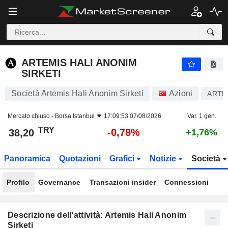
ARTEMIS HALI ANONIM SIRKETI
38,20
₺
-0,78%
ARTEMIS HALI ANONIM
SIRKETI
Società Artemis Hali Anonim Sirketi
Azioni
ARTM
Mercato chiuso -
Borsa Istanbul
17:09:53 07/08/2026
Var. 1 gen.
TRY
-0,78%
38,20
+1,76%
Panoramica
Quotazioni
Grafici
Notizie
Società
Profilo
Governance
Transazioni insider
Connessioni
Descrizione dell'attività: Artemis Hali Anonim
Sirketi