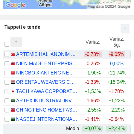
Tappeti e tende
Variaz.
V
Variaz.
5g.
ARTEMIS HALI ANONIM SIRKETI
-0,78%
-9,05%
+
NIEN MADE ENTERPRISE CO., LTD.
-0,26%
0,00%
NINGBO XIANFENG NEW MATERIAL CO.,LTD
+1,90%
+21,74%
+
ORIENTAL WEAVERS CARPETS COMPANY (S.A.E)
-1,33%
+15,04%
+
TACHIKAWA CORPORATION
+1,53%
-1,78%
+
ARTEX INDUSTRIAL INVESTMENT COMPANY
-1,66%
+1,22%
CHING FENG HOME FASHIONS CO.,LTD
+2,55%
+2,29%
NASEEJ INTERNATIONAL TRADING COMPANY
-1,41%
-0,64%
Media
+0,07%
+2,44%