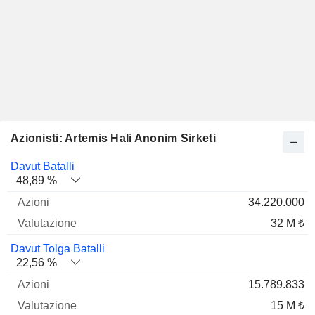
Azionisti: Artemis Hali Anonim Sirketi
Nome
Azioni
%
Valutazione
Davut Batalli
48,89 %
34.220.000
32 M ₺
Davut Tolga Batalli
22,56 %
15.789.833
15 M ₺