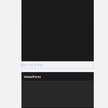
Altri top & flop
Valute/Forex