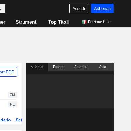
Accedi
Abbonati
ner
Strumenti
Top Titoli
Edizione Italia
Indici
Europa
America
Asia
ort PDF
ZM
RE
dario
Settore