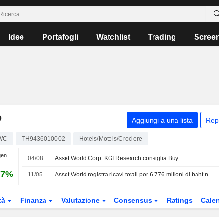
Idee
Portafogli
Watchlist
Trading
Scree
P
Aggiungi a una lista
Rep
WC
TH9436010002
Hotels/Motels/Crociere
gen.
04/08
Asset World Corp: KGI Research consiglia Buy
57%
11/05
Asset World registra ricavi totali per 6.776 milioni di baht nel primo trimestre
tà
Finanza
Valutazione
Consensus
Ratings
Calen