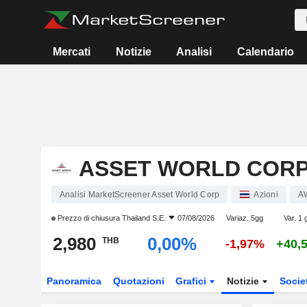
Mercati
Notizie
Analisi
Calendario
ASSET WORLD COR
Analisi MarketScreener Asset World Corp
Azioni
A
Prezzo di chiusura
Thailand S.E.
07/08/2026
Variaz. 5gg
Var. 1 
2,980
0,00%
THB
-1,97%
+40,
Panoramica
Quotazioni
Grafici
Notizie
Socie