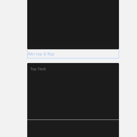
Altri top & flop
Top Titoli