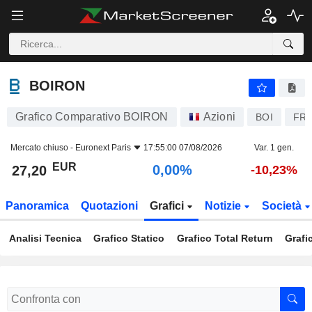
BOIRON
27,20
€
0,00%
BOIRON
Grafico Comparativo BOIRON
Azioni
BOI
FR0
Mercato chiuso -
Euronext Paris
17:55:00 07/08/2026
Var. 1 gen.
EUR
0,00%
27,20
-10,23%
Panoramica
Quotazioni
Grafici
Notizie
Società
Analisi Tecnica
Grafico Statico
Grafico Total Return
Grafi