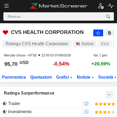
CVS HEALTH CORPORATION
95,70
$
-0,54%
CVS HEALTH CORPORATION
Ratings CVS Health Corporation
Azioni
CVS
Mercato chiuso -
NYSE
22:00:03 07/08/2026
Var. 1 gen.
USD
-0,54%
95,70
+20,59%
Panoramica
Quotazioni
Grafici
Notizie
Società
Ratings Surperformance
Trader
Investimento