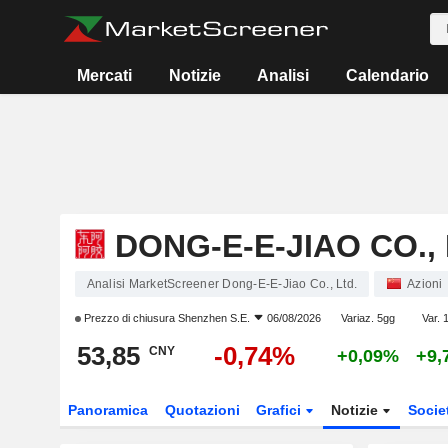
Mercati
Notizie
Analisi
Calendario
DONG-E-E-JIAO CO., 
Analisi MarketScreener Dong-E-E-Jiao Co., Ltd.
Azioni
Prezzo di chiusura
Shenzhen S.E.
06/08/2026
Variaz. 5gg
Var. 
53,85
-0,74%
CNY
+0,09%
+9,
Panoramica
Quotazioni
Grafici
Notizie
Socie