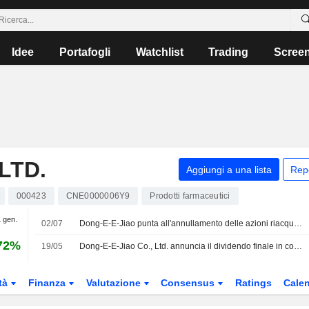
Idee
Portafogli
Watchlist
Trading
Scree
LTD.
Aggiungi a una lista
Rep
000423
CNE0000006Y9
Prodotti farmaceutici
1 gen.
02/07
Dong-E-E-Jiao punta all'annullamento delle azioni riacquistate
72%
19/05
Dong-E-E-Jiao Co., Ltd. annuncia il dividendo finale in contanti sulle azioni di classe A per l'esercizio 2025, in pagamento il 25 maggio 2026
tà
Finanza
Valutazione
Consensus
Ratings
Calen