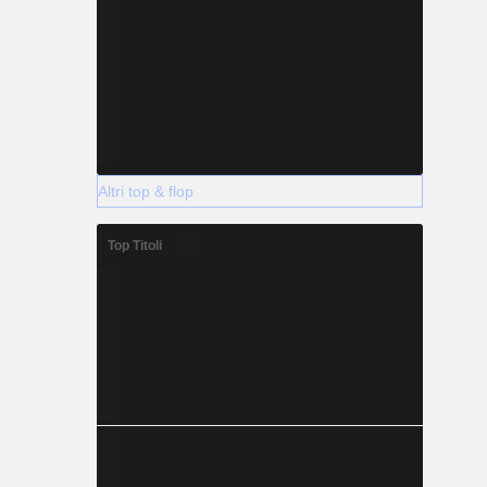
Altri top & flop
Top Titoli