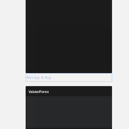
Altri top & flop
Valute/Forex