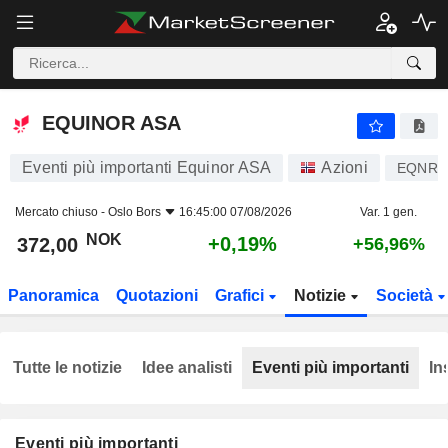
EQUINOR ASA
372,00
kr
+0,19%
EQUINOR ASA
Eventi più importanti Equinor ASA
Azioni
EQNR
Mercato chiuso -
Oslo Bors
16:45:00 07/08/2026
Var. 1 gen.
NOK
+0,19%
372,00
+56,96%
Panoramica
Quotazioni
Grafici
Notizie
Società
Tutte le notizie
Idee analisti
Eventi più importanti
In
Eventi più importanti