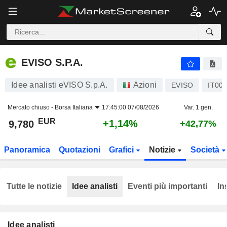
EVISO S.P.A.
9,780
€
+1,14%
EVISO S.P.A.
Idee analisti eVISO S.p.A.
Azioni
EVISO
IT00
Mercato chiuso -
Borsa Italiana
17:45:00 07/08/2026
Var. 1 gen.
EUR
+1,14%
9,780
+42,77%
Panoramica
Quotazioni
Grafici
Notizie
Società
Tutte le notizie
Idee analisti
Eventi più importanti
In
Idee analisti