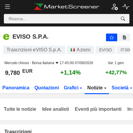
EVISO S.P.A.
9,780
€
+1,14%
EVISO S.P.A.
Trascrizioni eVISO S.p.A.
Azioni
EVISO
IT000
Mercato chiuso -
Borsa Italiana
17:45:00 07/08/2026
Var. 1 gen.
EUR
+1,14%
9,780
+42,77%
Panoramica
Quotazioni
Grafici
Notizie
Società
Tutte le notizie
Idee analisti
Eventi più importanti
In
Trascrizioni