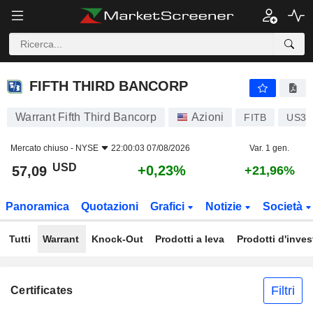
FIFTH THIRD BANCORP
57,09
$
+0,23%
FIFTH THIRD BANCORP
Warrant Fifth Third Bancorp
Azioni
FITB
US31
Mercato chiuso -
NYSE
22:00:03 07/08/2026
Var. 1 gen.
USD
+0,23%
57,09
+21,96%
Panoramica
Quotazioni
Grafici
Notizie
Società
Tutti
Warrant
Knock-Out
Prodotti a leva
Prodotti d'inve
Filtri
Certificates