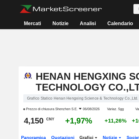
Mercati
Notizie
Analisi
Calendario
HENAN HENGXING S
TECHNOLOGY CO.,LT
Grafico Statico Henan Hengxing Science & Technology Co.,Ltd.
Prezzo di chiusura
Shenzhen S.E.
06/08/2026
Variaz. 5gg
Va
4,150
+1,97%
CNY
+11,26%
+1
Panoramica
Quotazioni
Grafici
Notizie
Socie