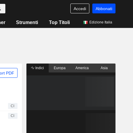
Accedi
Abbonati
ner
Strumenti
Top Titoli
Edizione Italia
Indici
Europa
America
Asia
ort PDF
CI
CI