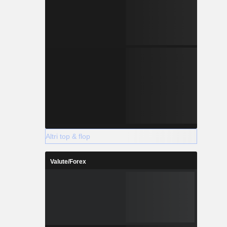
Altri top & flop
Valute/Forex