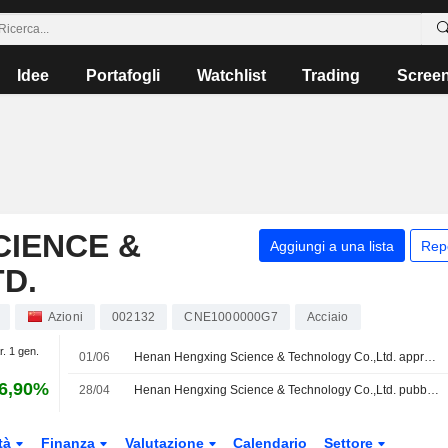
Idee
Portafogli
Watchlist
Trading
Scree
CIENCE &
Aggiungi a una lista
Rep
D.
Azioni
002132
CNE1000000G7
Acciaio
r. 1 gen.
01/06
Henan Hengxing Science & Technology Co.,Ltd. approva il dividendo finale 2025 sulle azioni di classe A
6,90%
28/04
Henan Hengxing Science & Technology Co.,Ltd. pubblica i risultati finanziari per il primo trimestre conclusosi il 31 marzo 2026
tà
Finanza
Valutazione
Calendario
Settore