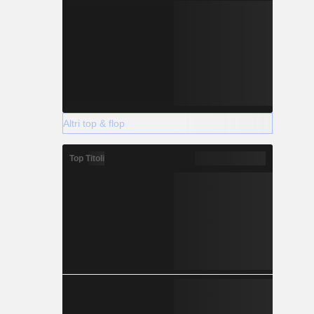
Altri top & flop
Top Titoli