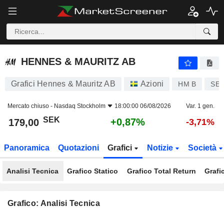
HENNES & MAURITZ AB
179,00
kr
+0,87%
HENNES & MAURITZ AB
Grafici Hennes & Mauritz AB
Azioni
HM B
SE0
Mercato chiuso -
Nasdaq Stockholm
18:00:00 06/08/2026
Var. 1 gen.
SEK
+0,87%
179,00
-3,71%
Panoramica
Quotazioni
Grafici
Notizie
Società
Analisi Tecnica
Grafico Statico
Grafico Total Return
Grafi
Grafico: Analisi Tecnica