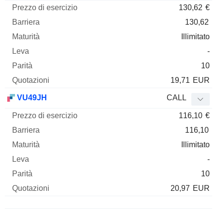
130,62
€
130,62
Illimitato
-
10
19,71
EUR
VU49JH
CALL
116,10
€
116,10
Illimitato
-
10
20,97
EUR