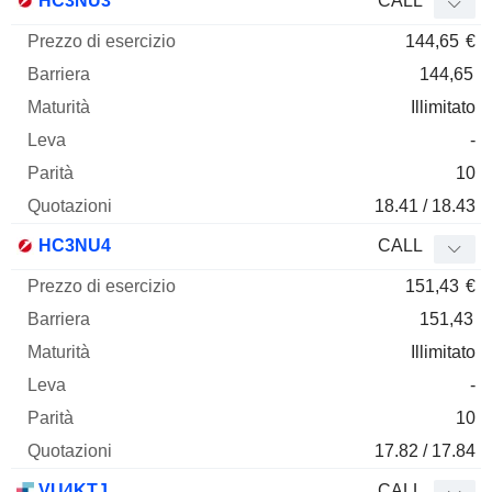
HC3NU3
CALL
144,65
€
144,65
Illimitato
-
10
18.41 / 18.43
HC3NU4
CALL
151,43
€
151,43
Illimitato
-
10
17.82 / 17.84
VU4KTJ
CALL