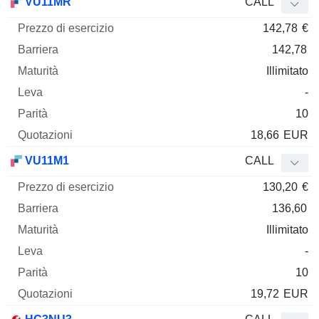
VU11MR
CALL
142,78
€
142,78
Illimitato
-
10
18,66
EUR
VU11M1
CALL
130,20
€
136,60
Illimitato
-
10
19,72
EUR