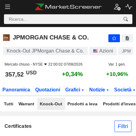
JPMORGAN CHASE & CO.
357,52
$
+0,34%
JPMORGAN CHASE & CO.
Knock-Out JPMorgan Chase & Co.
Azioni
JPM
Mercato chiuso -
NYSE
22:00:02 07/08/2026
Var. 1 gen.
USD
+0,34%
357,52
+10,96%
Panoramica
Quotazioni
Grafici
Notizie
Società
Tutti
Warrant
Knock-Out
Prodotti a leva
Prodotti d'inve
Filtri
Certificates