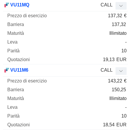
Prezzo
VU11MQ
CALL
di
137,32
€
esercizio
Barriera
Maturità
Elasticità
Mnemo
Tipo
Parità
137,32
Illimitato
-
10
19,13
EUR
VU11M6
CALL
143,22
€
150,25
Illimitato
-
10
18,54
EUR