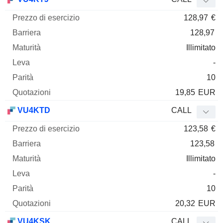
128,97
€
128,97
Illimitato
-
10
19,85
EUR
VU4KTD
CALL
123,58
€
123,58
Illimitato
-
10
20,32
EUR
VU4KSK
CALL