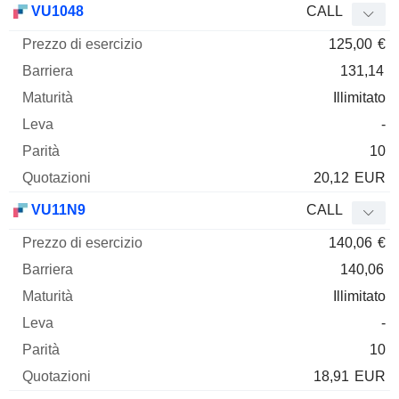
VU1048
CALL
125,00
€
131,14
Illimitato
-
10
20,12
EUR
VU11N9
CALL
140,06
€
140,06
Illimitato
-
10
18,91
EUR