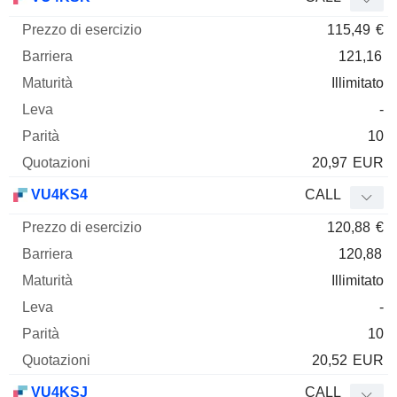
115,49
€
121,16
Illimitato
-
10
20,97
EUR
VU4KS4
CALL
120,88
€
120,88
Illimitato
-
10
20,52
EUR
VU4KSJ
CALL