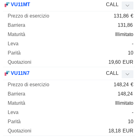
VU11MT
CALL
131,86
€
131,86
Illimitato
-
10
19,60
EUR
VU11N7
CALL
148,24
€
148,24
Illimitato
-
10
18,18
EUR