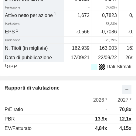
Variazione
-
87,62%
1
Attivo netto per azione
1,672
0,7823
0,
Variazione
-
-53,23%
-1
1
EPS
-0,566
-0,7086
-0,
Variazione
-
-25,19%
7
N. Titoli (in migliaia)
162.939
163.003
163
Data di pubblicazione
17/09/21
22/09/22
26/1
1
GBP
Dati Stimati
Rapporti di valutazione
2026 *
2027 *
P/E ratio
-
70,8x
PBR
13,9x
12,1x
EV/Fatturato
4,84x
4,15x