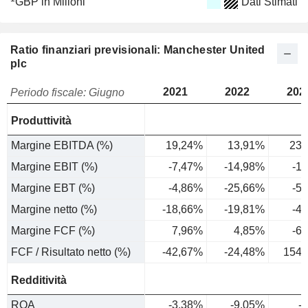
GBP in Milioni
Dati Stimati
Ratio finanziari previsionali: Manchester United
plc
2021
2022
202
Periodo fiscale: Giugno
Produttività
Margine EBITDA (%)
19,24%
13,91%
23,
Margine EBIT (%)
-7,47%
-14,98%
-1
Margine EBT (%)
-4,86%
-25,66%
-5
Margine netto (%)
-18,66%
-19,81%
-4
Margine FCF (%)
7,96%
4,85%
-6
FCF / Risultato netto (%)
-42,67%
-24,48%
154,
Redditività
ROA
-3,38%
-9,05%
-