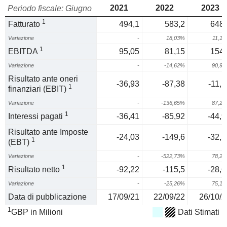
2021
2022
2023
Periodo fiscale: Giugno
1
Fatturato
494,1
583,2
648,
Variazione
-
18,03%
11,1
1
EBITDA
95,05
81,15
154,
Variazione
-
-14,62%
90,9
Risultato ante oneri
-36,93
-87,38
-11,1
1
finanziari (EBIT)
Variazione
-
-136,65%
87,2
1
Interessi pagati
-36,41
-85,92
-44,9
Risultato ante Imposte
-24,03
-149,6
-32,5
1
(EBT)
Variazione
-
-522,73%
78,2
1
Risultato netto
-92,22
-115,5
-28,6
Variazione
-
-25,26%
75,1
Data di pubblicazione
17/09/21
22/09/22
26/10/2
1
GBP in Milioni
Dati Stimati