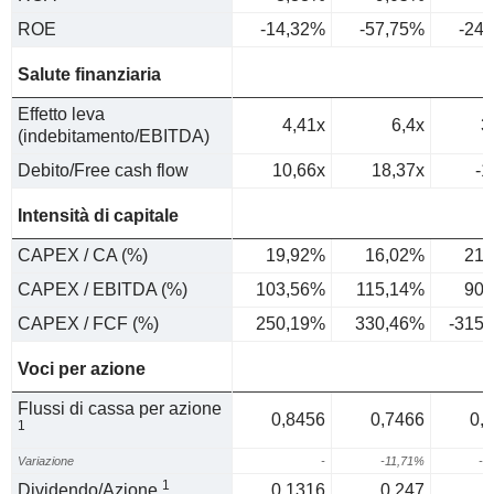
ROE
-14,32%
-57,75%
-24
Salute finanziaria
Effetto leva
4,41x
6,4x
3
(indebitamento/EBITDA)
Debito/Free cash flow
10,66x
18,37x
-1
Intensità di capitale
CAPEX / CA (%)
19,92%
16,02%
21,
CAPEX / EBITDA (%)
103,56%
115,14%
90,
CAPEX / FCF (%)
250,19%
330,46%
-315
Voci per azione
Flussi di cassa per azione
0,8456
0,7466
0,
1
Variazione
-
-11,71%
-2
1
Dividendo/Azione
0,1316
0,247