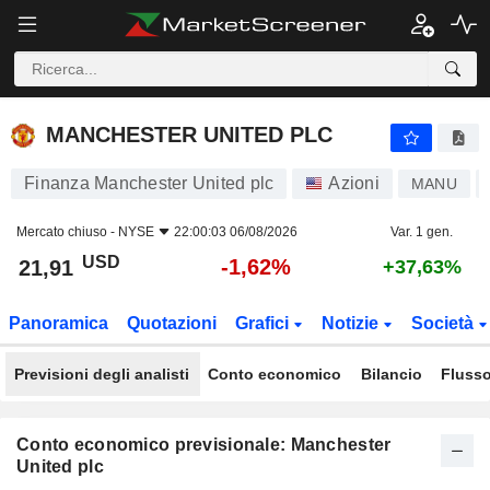
MANCHESTER UNITED PLC
21,91
$
-1,62%
MANCHESTER UNITED PLC
Finanza Manchester United plc
Azioni
MANU
Mercato chiuso -
NYSE
22:00:03 06/08/2026
Var. 1 gen.
USD
-1,62%
21,91
+37,63%
Panoramica
Quotazioni
Grafici
Notizie
Società
Previsioni degli analisti
Conto economico
Bilancio
Flusso
Conto economico previsionale: Manchester
United plc