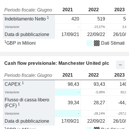
2021
2022
2023
Periodo fiscale: Giugno
1
Indebitamento Netto
420
519
53
Variazione
-
23,57%
3,4
Data di pubblicazione
17/09/21
22/09/22
26/10/2
1
GBP in Milioni
Dati Stimati
Cash flow previsionale: Manchester United plc
2021
2022
2023
Periodo fiscale: Giugno
1
CAPEX
98,43
93,43
140,
Variazione
-
-5,08%
50,0
Flusso di cassa libero
39,34
28,27
-44,3
1
(FCF)
Variazione
-
-28,14%
-257,0
Data di pubblicazione
17/09/21
22/09/22
26/10/2
1