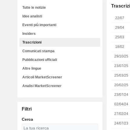
Trascriz
Tutte le notizie
Idee analisti
22/07
Eventi più importanti
29/04
Insiders
25/03
Trascrizioni
18/02
Comunicati stampa
29/10/25
Pubblicazioni ufficiali
23/07/25
Altre lingue
25/03/25
Articoli MarketScreener
20/02/25
Analisi MarketScreener
23/07/24
02/04/24
Filtri
27/02/24
Cerca
24/07/23