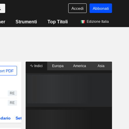
Accedi
Abbonati
ner
Strumenti
Top Titoli
Edizione Italia
Indici
Europa
America
Asia
ort PDF
RE
RE
dario
Settore
Derivati
ETF