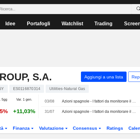
Idee
Portafogli
Watchlist
Trading
Scree
OUP, S.A.
Aggiungi a una lista
Rep
GY
ES0116870314
Utilities-Natural Gas
. 5gg
Var. 1 gen.
03/08
Azioni spagnole - I fattori da monitorare il 3 agosto
55%
+11,03%
31/07
Azioni spagnole - I fattori da monitorare il 31 luglio
tà
Finanza
Valutazione
Consensus
Ratings
Calen