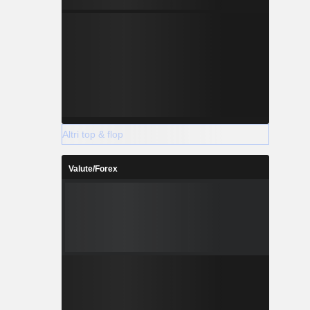
Altri top & flop
Valute/Forex