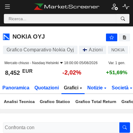
NOKIA OYJ
8,452
€
-2,02%
NOKIA OYJ
Grafico Comparativo Nokia Oyj
Azioni
NOKIA
Mercato chiuso -
Nasdaq Helsinki
18:00:00 05/08/2026
Var. 1 gen.
EUR
-2,02%
8,452
+51,69%
Panoramica
Quotazioni
Grafici
Notizie
Società
Analisi Tecnica
Grafico Statico
Grafico Total Return
Grafi