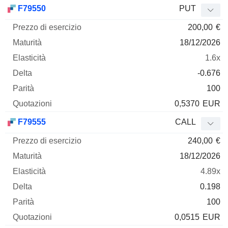
Prezzo
F79550
PUT
di
200,00
€
esercizio
Maturità
Elasticità
Delta
Mnemo
Tipo
Parità
Q
18/12/2026
1.6x
-0.676
100
0,5370
EUR
F79555
CALL
240,00
€
18/12/2026
4.89x
0.198
100
0,0515
EUR