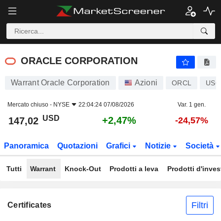
ORACLE CORPORATION
147,02
$
+2,47%
ORACLE CORPORATION
Warrant Oracle Corporation
Azioni
ORCL
US6
Mercato chiuso -
NYSE
22:04:24 07/08/2026
Var. 1 gen.
USD
+2,47%
147,02
-24,57%
Panoramica
Quotazioni
Grafici
Notizie
Società
Tutti
Warrant
Knock-Out
Prodotti a leva
Prodotti d'inve
Filtri
Certificates