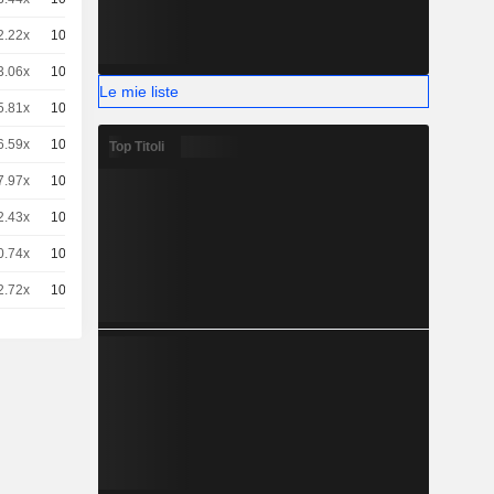
2.22x
100
0,4470
EUR
3.06x
100
0,4150
EUR
Le mie liste
5.81x
100
0,2265
EUR
6.59x
100
0,1930
EUR
Top Titoli
7.97x
100
0,1595
EUR
2.43x
100
0,1080
EUR
0.74x
100
0,1235
EUR
2.72x
100
0,1000
EUR