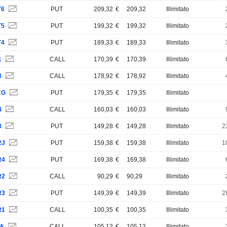
T6
PUT
209,32
€
209,32
Illimitato
T5
PUT
199,32
€
199,32
Illimitato
T4
PUT
189,33
€
189,33
Illimitato
1
CALL
170,39
€
170,39
Illimitato
8
CALL
178,92
€
178,92
Illimitato
KG
PUT
179,35
€
179,35
Illimitato
4
CALL
160,03
€
160,03
Illimitato
8
PUT
149,28
€
149,28
Illimitato
2
2J
PUT
159,38
€
159,38
Illimitato
1
R4
PUT
169,38
€
169,38
Illimitato
R2
CALL
90,29
€
90,29
Illimitato
R3
PUT
149,39
€
149,39
Illimitato
2
R1
CALL
100,35
€
100,35
Illimitato
4A
CALL
105,12
€
105,12
Illimitato