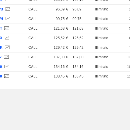
WB
CALL
96,09
€
96,09
Illimitato
WH
CALL
99,75
€
99,75
Illimitato
7T
CALL
121,63
€
121,63
Illimitato
7X
CALL
125,52
€
125,52
Illimitato
7R
CALL
129,42
€
129,42
Illimitato
7
CALL
137,00
€
137,00
Illimitato
1
U0
CALL
134,16
€
134,16
Illimitato
1
U8
CALL
138,45
€
138,45
Illimitato
1