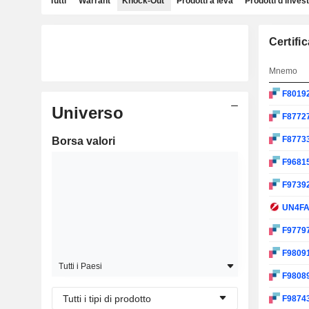
Tutti
Warrant
Knock-Out
Prodotti a leva
Prodotti d'inves
Certifi
Mnemo
F8019
Universo
F8772
F8773
Borsa valori
F9681
F9739
UN4F
F9779
F9809
Tutti i Paesi
F9808
Tutti i tipi di prodotto
F9874