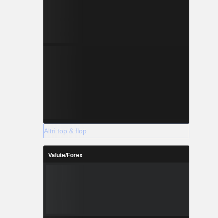
Altri top & flop
Valute/Forex