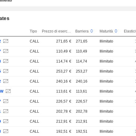
timento
cates
Tipo
Prezzo di esercizio
Barriera
Maturità
Elastic
2
CALL
271,65
€
271,65
Illimitato
7
CALL
110,49
€
110,49
Illimitato
3
CALL
114,74
€
114,74
Illimitato
5
CALL
253,27
€
253,27
Illimitato
2
CALL
240,16
€
240,16
Illimitato
AW
CALL
113,61
€
113,61
Illimitato
7
CALL
226,57
€
226,57
Illimitato
1
CALL
202,78
€
202,78
Illimitato
9
CALL
212,91
€
212,91
Illimitato
3
CALL
192,51
€
192,51
Illimitato