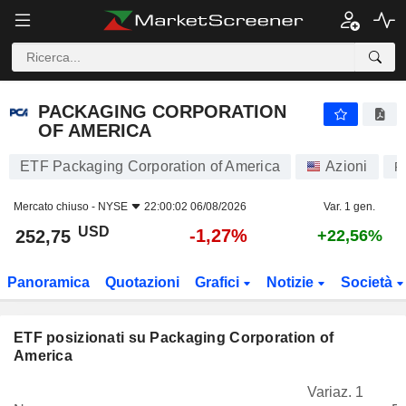
PACKAGING CORPORATION OF AMERICA
252,75
$
-1,27%
PACKAGING CORPORATION
OF AMERICA
ETF Packaging Corporation of America
Azioni
P
Mercato chiuso -
NYSE
22:00:02 06/08/2026
Var. 1 gen.
USD
-1,27%
252,75
+22,56%
Panoramica
Quotazioni
Grafici
Notizie
Società
ETF posizionati su Packaging Corporation of
America
Variaz. 1