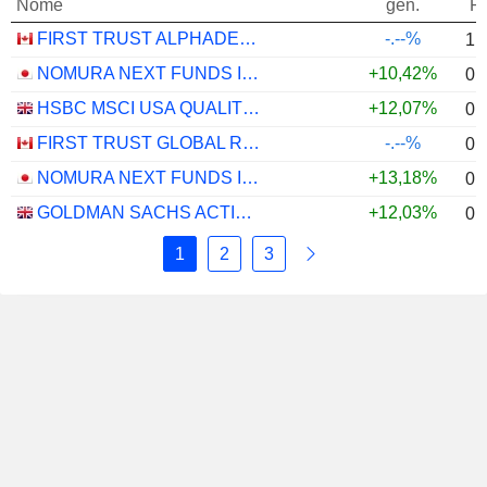
Nome
gen.
P
FIRST TRUST ALPHADEX U.S. INDUSTRIALS SECTOR INDEX ETF - CAD HEDGED
-.--%
1,
NOMURA NEXT FUNDS INTERNATIONAL EQUITY MSCI-KOKUSAI (YEN-HEDGED) ETF - JPY
+10,42%
0,
HSBC MSCI USA QUALITY UCITS ETF - USD
+12,07%
0,
FIRST TRUST GLOBAL RISK MANAGED INCOME INDEX ETF - CAD
-.--%
0,
NOMURA NEXT FUNDS INTERNATIONAL EQUITY MSCI-KOKUSAI (UNHEDGED) ETF - JPY
+13,18%
0,
GOLDMAN SACHS ACTIVEBETA PARIS-ALIGNED SUSTAINABLE US LARGE CAP EQUITY UCITS ETF - USD
+12,03%
0,
1
2
3