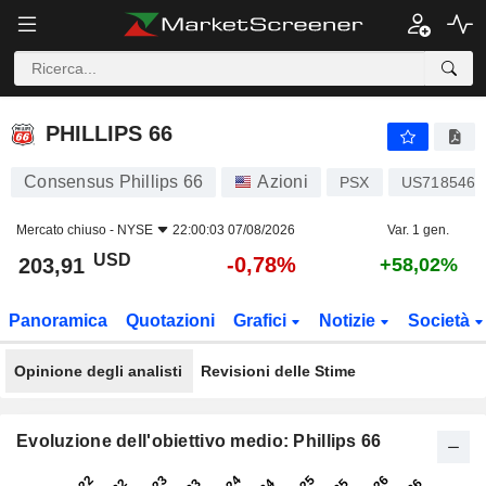
PHILLIPS 66
203,91
$
-0,78%
PHILLIPS 66
Consensus Phillips 66
Azioni
PSX
US7185461
Mercato chiuso -
NYSE
22:00:03 07/08/2026
Var. 1 gen.
USD
-0,78%
203,91
+58,02%
Panoramica
Quotazioni
Grafici
Notizie
Società
Opinione degli analisti
Revisioni delle Stime
Evoluzione dell'obiettivo medio: Phillips 66