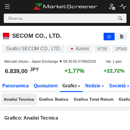
SECOM CO., LTD.
6.839,00
¥
+1,77%
SECOM CO., LTD.
Grafici SECOM CO., LTD.
Azioni
9735
JP3421
Mercato chiuso -
Japan Exchange
08:30:00 07/08/2026
Var. 1 gen.
JPY
+1,77%
6.839,00
+22,72%
Panoramica
Quotazioni
Grafici
Notizie
Società
Analisi Tecnica
Grafico Statico
Grafico Total Return
Grafi
Grafico: Analisi Tecnica