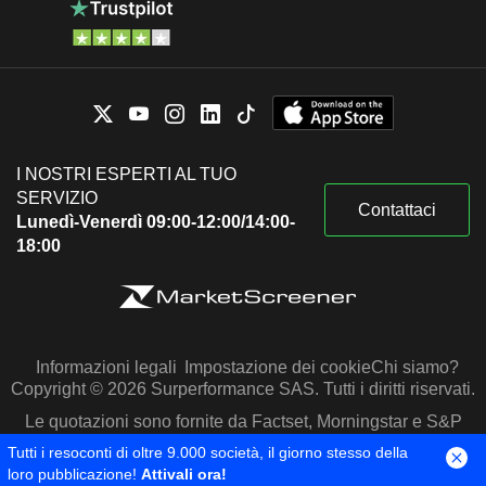
I NOSTRI ESPERTI AL TUO
SERVIZIO
Contattaci
Lunedì-Venerdì 09:00-12:00/14:00-
18:00
Informazioni legali
Impostazione dei cookie
Chi siamo?
Copyright © 2026 Surperformance SAS. Tutti i diritti riservati.
Le quotazioni sono fornite da Factset, Morningstar e S&P
Capital IQ
Tutti i resoconti di oltre 9.000 società, il giorno stesso della
loro pubblicazione!
Attivali ora!