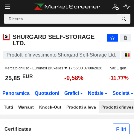
SHURGARD SELF-STORAGE LTD.
25,85
€
-0,58%
SHURGARD SELF-STORAGE
LTD.
Prodotti d'investimento Shurgard Self-Storage Ltd.
A
Mercato chiuso -
Euronext Bruxelles
17:55:00 07/08/2026
Var. 1 gen.
EUR
-0,58%
25,85
-11,77%
Panoramica
Quotazioni
Grafici
Notizie
Società
Tutti
Warrant
Knock-Out
Prodotti a leva
Prodotti d'inve
Filtri
Certificates