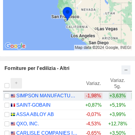
Forniture per l'edilizia - Altri
Variaz.
V
Variaz.
5g.
SIMPSON MANUFACTURING CO., INC.
-1,98%
+3,63%
SAINT-GOBAIN
+0,87%
+5,19%
ASSA ABLOY AB
-0,07%
+3,99%
+
QXO, INC.
-4,53%
+12,78%
CARLISLE COMPANIES INCORPORATED
-0,65%
+3,50%