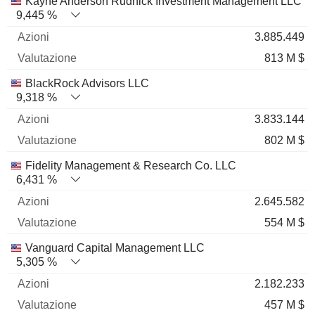
Nome
Azioni
%
Valutazione
Kayne Anderson Rudnick Investment Management LLC
9,445 %
3.885.449
813 M $
BlackRock Advisors LLC
9,318 %
3.833.144
802 M $
Fidelity Management & Research Co. LLC
6,431 %
2.645.582
554 M $
Vanguard Capital Management LLC
5,305 %
2.182.233
457 M $