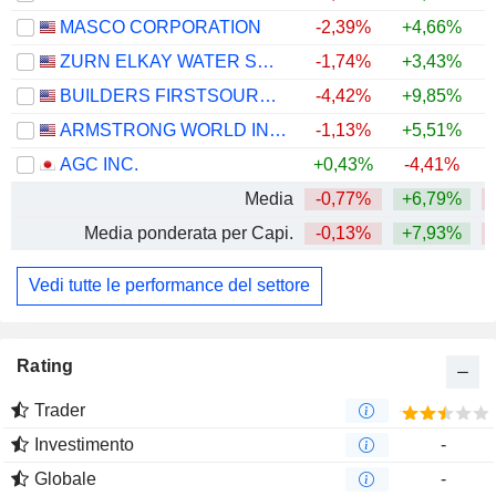
MASCO CORPORATION
-2,39%
+4,66%
ZURN ELKAY WATER SOLUTIONS CORPORATION
-1,74%
+3,43%
+
BUILDERS FIRSTSOURCE, INC.
-4,42%
+9,85%
ARMSTRONG WORLD INDUSTRIES, INC.
-1,13%
+5,51%
AGC INC.
+0,43%
-4,41%
+
Media
-0,77%
+6,79%
Media ponderata per Capi.
-0,13%
+7,93%
Vedi tutte le performance del settore
Rating
Trader
Investimento
-
Globale
-