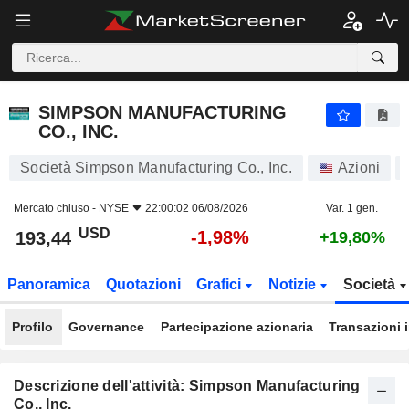
SIMPSON MANUFACTURING CO., INC.
193,44
$
-1,98%
SIMPSON MANUFACTURING
CO., INC.
Società Simpson Manufacturing Co., Inc.
Azioni
Mercato chiuso -
NYSE
22:00:02 06/08/2026
Var. 1 gen.
USD
-1,98%
193,44
+19,80%
Panoramica
Quotazioni
Grafici
Notizie
Società
Profilo
Governance
Partecipazione azionaria
Transazioni 
Descrizione dell'attività: Simpson Manufacturing
Co., Inc.