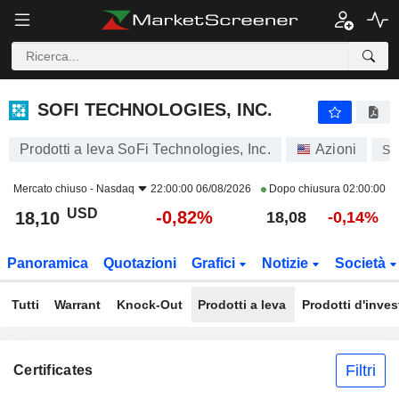
SOFI TECHNOLOGIES, INC.
18,10
$
-0,82%
SOFI TECHNOLOGIES, INC.
Prodotti a leva SoFi Technologies, Inc.
Azioni
SO
Mercato chiuso -
Nasdaq
22:00:00 06/08/2026
Dopo chiusura
02:00:00
USD
-0,82%
18,10
18,08
-0,14%
Panoramica
Quotazioni
Grafici
Notizie
Società
Tutti
Warrant
Knock-Out
Prodotti a leva
Prodotti d'inve
Filtri
Certificates