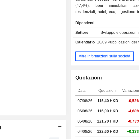
(47,4%): beni immobiliari az
residenziali, hotel, ecc; - gestione immobiliare
(25,5%): affitto di uffici, centri c
Dipendenti
abitazioni, ecc; - servizi di telecomunicazione
(6,9%); - hotel operativi (2,6%): gestione, alla
Settore
Sviluppo e operazioni 
fine di giugno 2021, di 14 hotel sit
Calendario
10/09
Pubblicazioni dei risultati -
Kong (nomi Alva Hotel, Hyatt Centr
Kong, Royal Park Hotel, The Roy
Royal Plaza Hotel, Royal View Hotel
Altre informazioni sulla società
Carlton, Crowne Plaza, ecc;) - altro (17,6%):
gestione delle infrastrutture di t
logistica, gestione di proprietà, op
Quotazioni
grandi magazzini, operazioni di ce
servizi finanziari, ecc. Il fatturato netto è ripartito
Data
Quotazioni
Variazion
geograficamente come segue: 
(83,5%), Cina (16,1%) e altro (0,4%).
07/08/26
115,40
HKD
-0,52
06/08/26
116,00 HKD
-4,68
05/08/26
121,70 HKD
-0,73
d
04/08/26
122,60 HKD
+0,33