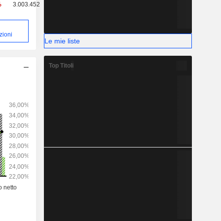
%
3.003.452
zioni
Le mie liste
Top Titoli