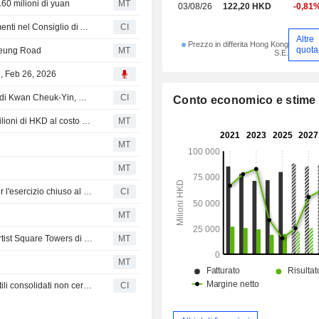
60 milioni di yuan
MT
03/08/26
122,20 HKD
-0,81
Yu Tak International Holdings Limited annuncia cambiamenti nel Consiglio di Amministrazione e nei comitati
CI
Altre
Prezzo in differita Hong Kong
quota
Sheung Road
MT
S.E.
, Feb 26, 2026
Sun Hung Kai Properties Limited annuncia le dimissioni di Kwan Cheuk-Yin, William dalla carica di Amministratore non esecutivo, con decorrenza dal 31 marzo 2026
CI
Conto economico e stime
Sun Hung Kai Properties ottiene un prestito da 20.000 milioni di HKD al costo più basso degli ultimi anni
MT
MT
MT
Sun Hung Kai & Co. Limited riporta i risultati finanziari per l'esercizio chiuso al 31 dicembre 2025
CI
MT
JPMorgan Chase diventerà il principale locatario delle Artist Square Towers di Hong Kong
MT
MT
Sun Hung Kai & Co. Limited fornisce le previsioni sugli utili consolidati non certificati per l'esercizio chiuso al 31 dicembre 2025
CI