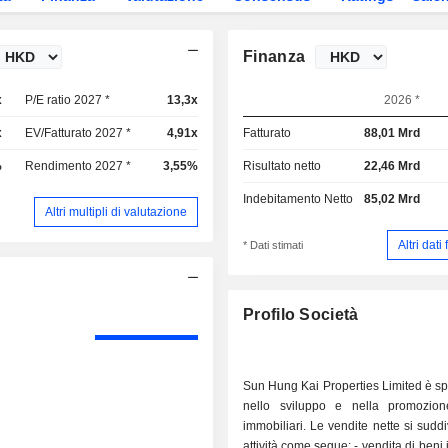
Finanza
x
P/E ratio 2027 *
13,3x
2026 *
x
EV/Fatturato 2027 *
4,91x
Fatturato
88,01 Mrd
%
Rendimento 2027 *
3,55%
Risultato netto
22,46 Mrd
Indebitamento Netto
85,02 Mrd
Altri multipli di valutazione
Altri dati
* Dati stimati
Profilo Società
Sun Hung Kai Properties Limited è sp
nello sviluppo e nella promozio
immobiliari. Le vendite nette si sudd
attività come segue: - vendita di beni immobiliari