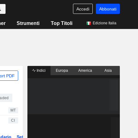
Accedi
Abbonati
ner
Strumenti
Top Titoli
Edizione Italia
Indici
Europa
America
Asia
ort PDF
raded
MT
CI
dario
Settore
Derivati
ETF