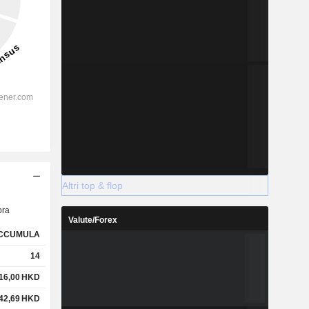
Altri top & flop
ra
Valute/Forex
CCUMULA
14
16,00
HKD
42,69
HKD