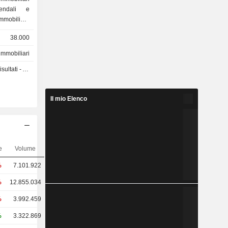
iendali e
ommerciali,
38.000
immobiliari
uati a Hong
 Annuale 2026
ic, W Hong
al Garden,
, The Ritz-
Il mio Elenco
rasporto e
erazioni di
ntri dati,
e
Volume
Hong Kong
%
7.101.922
%
12.855.034
%
3.992.459
%
3.322.869