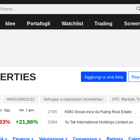
Idee
Portafogli
Watchlist
Trading
Scree
ERTIES
Aggiungi a una lista
Rep
HK0016000132
Sviluppo e operazioni immobiliari
OTC Markets T
az. 5gg
Var. 1 gen.
27/05
KWG Group esce da Fujing Real Estate: operazione da 160 milioni di yuan
,33%
+21,86%
23/04
Yu Tak International Holdings Limited annuncia cambiamenti nel Consiglio di Amministrazione e nei comitati
tà
Finanza
Valutazione
Consensus
Ratings
Calen