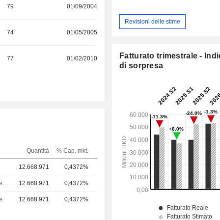
79
01/09/2004
Revisioni delle stime
74
01/05/2005
Fatturato trimestrale - Ind
77
01/02/2010
di sorpresa
Quantità
% Cap. mkt.
12.668.971
0,4372%
Amministratore delegato
12.668.971
0,4372%
e
12.668.971
0,4372%