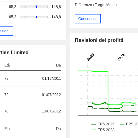
Differenza / Target Medio
65,2
148,8
65,2
148,8
Consensus
azioni
Revisioni dei profitti
ties Limited
Età
Da
72
01/12/2011
72
01/07/2012
70
13/07/2012
Età
Da