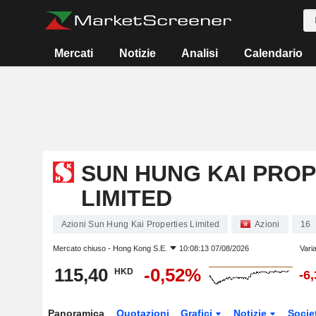
Mercati
Notizie
Analisi
Calendario
SUN HUNG KAI PROP
LIMITED
Azioni Sun Hung Kai Properties Limited
Azioni
16
Mercato chiuso -
Hong Kong S.E.
10:08:13 07/08/2026
Vari
115,40
-0,52%
HKD
-6
Panoramica
Quotazioni
Grafici
Notizie
Socie