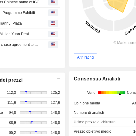
s Chinese name of IGC
Sun Hung Kai Properties : WestK Artist-in-Residence Pilot Programme Exhibition OpeningChairman and Managing Director Raymond Kwok
Tianhui Plaza
 Million Yuan Deal
Sun Hung Kai Properties Limited (SEHK:16) sale and purchase agreement to acquire 33.34% stake in Guangzhou Fujing Real Estate Development Co., Ltd. from Guangzhou R&F Properties Co., Ltd. for CNY 160 million.
Altri rating
Consensus Analisti
dei prezzi
Vendi
Comp
112,3
125,2
111,6
127,6
Opinione media
A
Numero di analisti
so
94,8
148,8
Ultimo prezzo di chiusura
1
88,9
148,8
Prezzo obiettivo medio
1
65,2
148,8