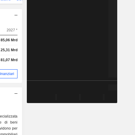
2027 *
85,06 Mrd
25,31 Mrd
81,07 Mrd
 finanziari
ecializzata
ne di beni
ividono per