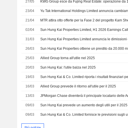
27/05
KWG Group esce da Fujing Real Estate: operazione da 1
23/04
21/04
MTR attira otto offerte per la Fase 2 del progetto Kam 
02/04
Sun Hung Kai Properties Limited, H1 2026 Earnings Call
31/03
26/03
25/03
Allied Group torna all'utile nel 2025
20/03
Sun Hung Kai: l'utile balza nel 2025
19/03
16/03
Allied Group prevede il ritorno all'utile per il 2025
13/03
09/03
Sun Hung Kai prevede un aumento degli utili per il 2025
09/03
Più notizie