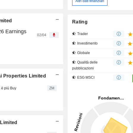
Altri dati finanziari
imited
Rating
26 Earnings
Trader
02/04
Investimento
Globale
Qualità delle
pubblicazioni
i Properties Limited
ESG MSCI
 è più Buy
ZM
 Limited