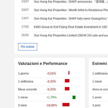
24/07
Sun Hung Kai Properties : SHKP announces 「環球匯」a
20/07
13/07
Sun Hung Kai Properties : SHKP fully owns Guangzhou 
27/05
KWG Group to Exit Fujing Real Estate Investment in 160
26/05
Più notizie
Valutazioni e Performance
Estremi 
1 giorno
-0,52%
1 settimana
1 settimana
-6,33%
1 mese
Mese corrente
-6,33%
Anno in cor
1 mese
+1,76%
1 anno
3 mesi
-19,86%
3 anni