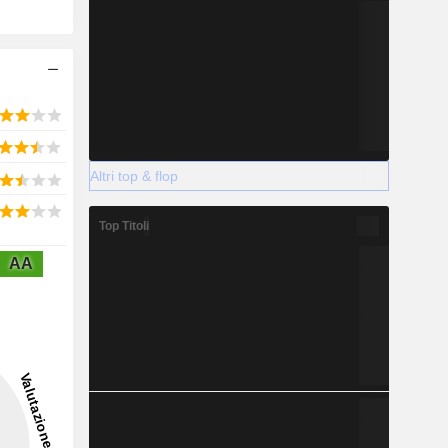
Altri top & flop
Top Titoli
AA