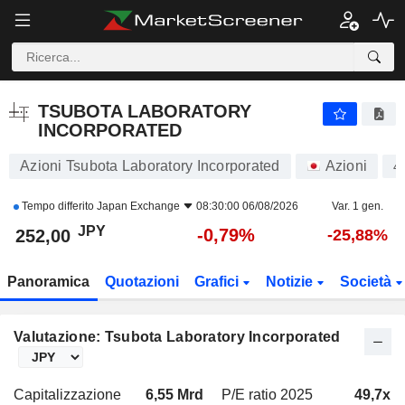
TSUBOTA LABORATORY INCORPORATED
252,00
¥
-0,79%
TSUBOTA LABORATORY
INCORPORATED
Azioni Tsubota Laboratory Incorporated
Azioni
4
Tempo differito
Japan Exchange
08:30:00 06/08/2026
Var. 1 gen.
JPY
-0,79%
252,00
-25,88%
Panoramica
Quotazioni
Grafici
Notizie
Società
Valutazione: Tsubota Laboratory Incorporated
Capitalizzazione
6,55 Mrd
P/E ratio 2025
49,7x