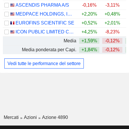
ASCENDIS PHARMA A/S
-0,16%
-3,11%
MEDPACE HOLDINGS, INC.
+2,20%
+0,48%
+
EUROFINS SCIENTIFIC SE
+0,52%
+2,01%
ICON PUBLIC LIMITED COMPANY
+4,25%
-8,23%
Media
+1,59%
-0,12%
+
Media ponderata per Capi.
+1,84%
-0,12%
+
Vedi tutte le performance del settore
Mercati
Azioni
Azione 4890