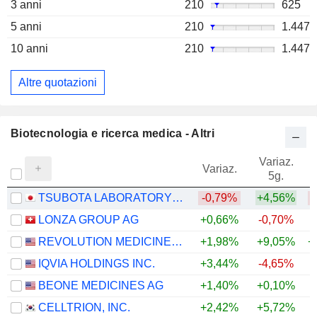
3 anni
210
625
5 anni
210
1.447
10 anni
210
1.447
Altre quotazioni
Biotecnologia e ricerca medica - Altri
Variaz.
V
Variaz.
5g.
TSUBOTA LABORATORY INCORPORATED
-0,79%
+4,56%
LONZA GROUP AG
+0,66%
-0,70%
REVOLUTION MEDICINES, INC.
+1,98%
+9,05%
+
IQVIA HOLDINGS INC.
+3,44%
-4,65%
+
BEONE MEDICINES AG
+1,40%
+0,10%
CELLTRION, INC.
+2,42%
+5,72%
+