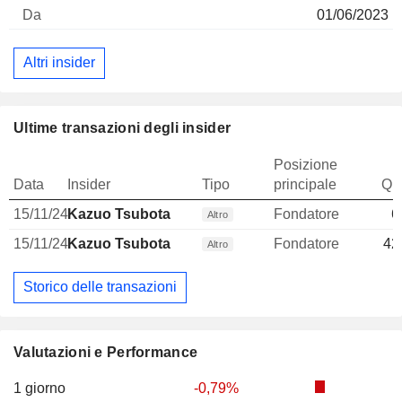
01/06/2023
Altri insider
Ultime transazioni degli insider
Posizione
Data
Insider
Tipo
principale
Qua
15/11/24
Kazuo Tsubota
Fondatore
6
Altro
15/11/24
Kazuo Tsubota
Fondatore
42
Altro
Storico delle transazioni
Valutazioni e Performance
1 giorno
-0,79%