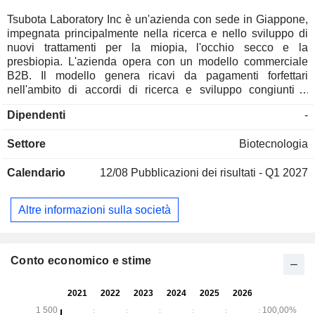
Tsubota Laboratory Inc è un'azienda con sede in Giappone,
impegnata principalmente nella ricerca e nello sviluppo di
nuovi trattamenti per la miopia, l'occhio secco e la
presbiopia. L'azienda opera con un modello commerciale
B2B. Il modello genera ricavi da pagamenti forfettari
nell'ambito di accordi di ricerca e sviluppo congiunti e
accordi di licenza con aziende partner, pagamenti di
Dipendenti
-
milestone e royalties nell'ambito di accordi di fedeltà post-
commercializzazione (post-lancio) e crea nuovo valore
Settore
Biotecnologia
investendo i profitti nella nuova ricerca. L'Azienda è anche
impegnata nella ricerca e nello sviluppo di prodotti per adulti
Calendario
12/08
Pubblicazioni dei risultati - Q1 2027
che trattano la depressione e la demenza, migliorano il
sonno e aumentano la concentrazione.
Altre informazioni sulla società
Conto economico e stime