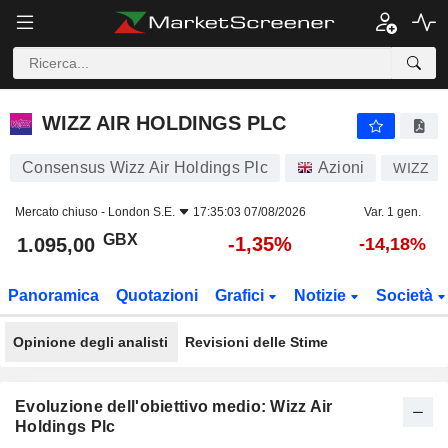
WIZZ AIR HOLDINGS PLC
1.095,00
p
-1,35%
WIZZ AIR HOLDINGS PLC
Consensus Wizz Air Holdings Plc
Azioni
WIZZ
Mercato chiuso -
London S.E.
17:35:03 07/08/2026
Var. 1 gen.
GBX
-1,35%
1.095,00
-14,18%
Panoramica
Quotazioni
Grafici
Notizie
Società
Opinione degli analisti
Revisioni delle Stime
Evoluzione dell'obiettivo medio: Wizz Air
Holdings Plc