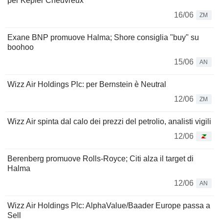
per Kepler Cheuvreux
16/06
ZM
Exane BNP promuove Halma; Shore consiglia "buy" su
boohoo
15/06
AN
Wizz Air Holdings Plc: per Bernstein è Neutral
12/06
ZM
Wizz Air spinta dal calo dei prezzi del petrolio, analisti vigili
12/06
Berenberg promuove Rolls-Royce; Citi alza il target di
Halma
12/06
AN
Wizz Air Holdings Plc: AlphaValue/Baader Europe passa a
Sell