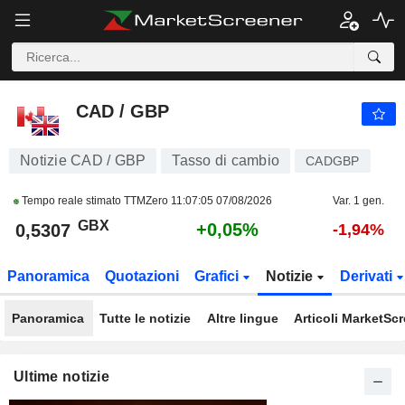
CAD / GBP
0,5307
p
+0,05%
CAD / GBP
Notizie CAD / GBP
Tasso di cambio
CADGBP
Tempo reale stimato TTMZero
11:07:05 07/08/2026
Var. 1 gen.
GBX
+0,05%
0,5307
-1,94%
Panoramica
Quotazioni
Grafici
Notizie
Derivati
Panoramica
Tutte le notizie
Altre lingue
Articoli MarketSc
Ultime notizie