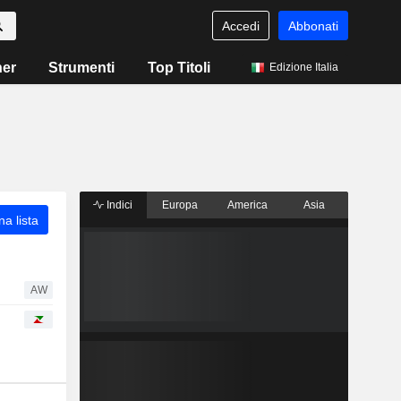
Accedi
Abbonati
ner
Strumenti
Top Titoli
Edizione Italia
Indici
Europa
America
Asia
a lista
AW