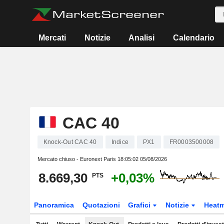
Mercati
Notizie
Analisi
Calendario
CAC 40
Knock-Out CAC 40
Indice
PX1
FR0003500008
Mercato chiuso - Euronext Paris
18:05:02 05/08/2026
8.669,30
+0,03%
PTS
Panoramica
Quotazioni
Grafici
Notizie
Heat