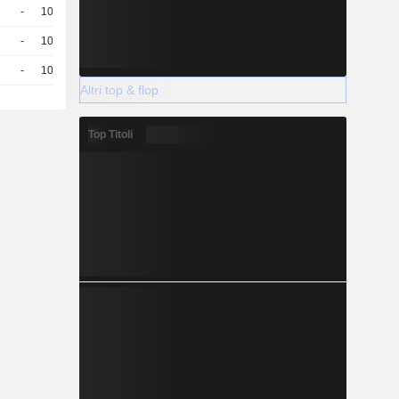
-
100
18,61
EUR
-
100
22,36
EUR
-
100
22,45
EUR
Altri top & flop
Top Titoli