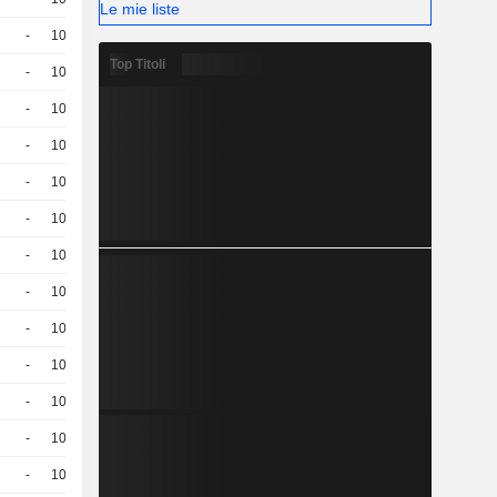
Le mie liste
-
100
19,12
EUR
Top Titoli
-
100
23,37
EUR
-
100
26,73
EUR
-
100
23,13
EUR
-
100
21,11
EUR
-
100
28,64
EUR
-
100
25,72
EUR
-
100
19,36
EUR
-
100
25,46
EUR
-
100
22,68
EUR
-
100
28,39
EUR
-
100
18,66
EUR
-
100
22,13
EUR