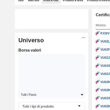
Tutti
Warrant
Knock-Out
Prodotti a leva
Prodotti d'inves
Certifi
Mnemo
PJ30
Universo
VU0Z
VU0ZF
Borsa valori
VU0ZJ
VU0Z
VU0ZJ
VU0Z
VU0Z
Tutti i Paesi
VU0Z
Tutti i tipi di prodotto
VU0Z