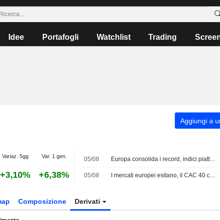
Idee
Portafogli
Watchlist
Trading
Scree
Aggiungi a un
Variaz. 5gg
Var. 1 gen.
05/08
Europa consolida i record, indici piatti in chiusura
+3,10%
+6,38%
05/08
I mercati europei esitano, il CAC 40 continua a battere record
map
Composizione
Derivati