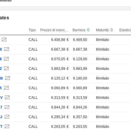
timento
cates
Tipo
Prezzo di esercizio
Barriera
Maturità
Elastic
V
CALL
6.406,98
€
6.469,00
Illimitato
LX
CALL
6.667,38
€
6.667,38
Illimitato
8
CALL
6.070,05
€
6.129,00
Illimitato
Z
CALL
5.883,99
€
5.883,99
Illimitato
GB
CALL
6.120,12
€
6.180,00
Illimitato
5
CALL
6.060,89
€
6.060,89
Illimitato
KV
CALL
6.313,59
€
6.313,59
Illimitato
K7
CALL
6.844,26
€
6.844,26
Illimitato
GJ
CALL
6.295,34
€
6.357,00
Illimitato
KT
CALL
6.263,05
€
6.263,05
Illimitato