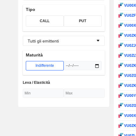
VU00
Tipo
VU0ZF
CALL
PUT
VU00
VU0Z
Tutti gli emittenti
VU0ZJ
Maturità
VU0Z
Indifferente
VU0Z
VU0Z
Leva / Elasticità
VU0Z
VU00
VU0Z
VU00
VU0Z
VU0ZL