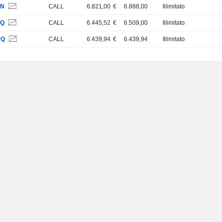
YN
CALL
6.821,00
€
6.888,00
Illimitato
XQ
CALL
6.445,52
€
6.509,00
Illimitato
KQ
CALL
6.439,94
€
6.439,94
Illimitato