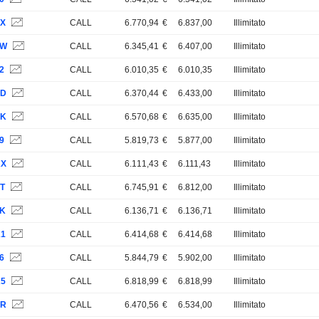
XX
CALL
6.770,94
€
6.837,00
Illimitato
FW
CALL
6.345,41
€
6.407,00
Illimitato
2
CALL
6.010,35
€
6.010,35
Illimitato
XD
CALL
6.370,44
€
6.433,00
Illimitato
YK
CALL
6.570,68
€
6.635,00
Illimitato
9
CALL
5.819,73
€
5.877,00
Illimitato
KX
CALL
6.111,43
€
6.111,43
Illimitato
XT
CALL
6.745,91
€
6.812,00
Illimitato
LK
CALL
6.136,71
€
6.136,71
Illimitato
K1
CALL
6.414,68
€
6.414,68
Illimitato
6
CALL
5.844,79
€
5.902,00
Illimitato
K5
CALL
6.818,99
€
6.818,99
Illimitato
XR
CALL
6.470,56
€
6.534,00
Illimitato