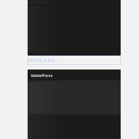
Altri top & flop
Valute/Forex