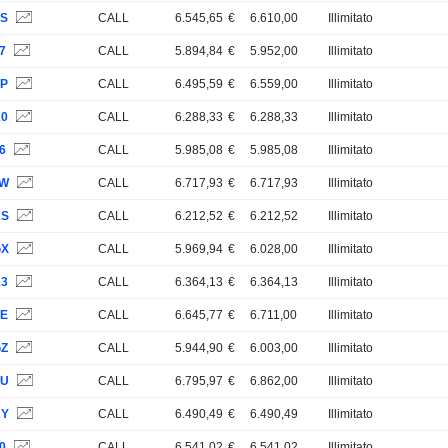
XS
CALL
6.545,65
€
6.610,00
Illimitato
7
CALL
5.894,84
€
5.952,00
Illimitato
XP
CALL
6.495,59
€
6.559,00
Illimitato
K0
CALL
6.288,33
€
6.288,33
Illimitato
6
CALL
5.985,08
€
5.985,08
Illimitato
LW
CALL
6.717,93
€
6.717,93
Illimitato
KS
CALL
6.212,52
€
6.212,52
Illimitato
GX
CALL
5.969,94
€
6.028,00
Illimitato
K3
CALL
6.364,13
€
6.364,13
Illimitato
YE
CALL
6.645,77
€
6.711,00
Illimitato
GZ
CALL
5.944,90
€
6.003,00
Illimitato
XU
CALL
6.795,97
€
6.862,00
Illimitato
KY
CALL
6.490,49
€
6.490,49
Illimitato
0
CALL
6.541,02
€
6.541,02
Illimitato