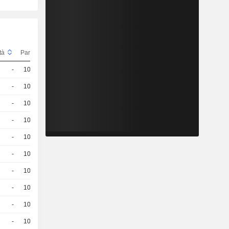
ità
Parità
Quotazioni
-
100
22,74
EUR
-
100
20,15
EUR
-
100
26,12
EUR
-
100
27,99
EUR
-
100
25,62
EUR
-
100
26,22
EUR
-
100
23,70
EUR
-
100
18,39
EUR
-
100
23,88
EUR
-
100
24,22
EUR