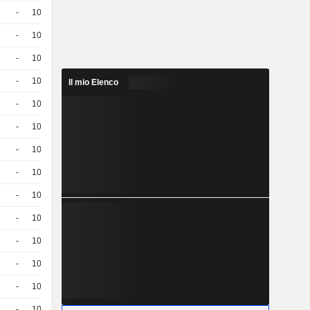
-
100
21,36
EUR
-
100
27,88
EUR
-
100
21,87
EUR
-
100
23,94
EUR
Il mio Elenco
-
100
27,00
EUR
-
100
19,65
EUR
-
100
24,70
EUR
-
100
27,12
EUR
-
100
23,19
EUR
-
100
20,36
EUR
-
100
27,38
EUR
-
100
18,88
EUR
-
100
21,92
EUR
-
100
21,43
EUR