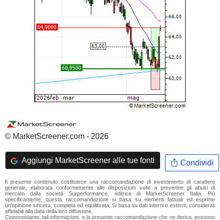
© MarketScreener.com - 2026
Aggiungi MarketScreener alle tue fonti
Condividi
Il presente contenuto costituisce una raccomandazione di investimento di carattere
generale, elaborata conformemente alle disposizioni volte a prevenire gli abusi di
mercato dalla società Surperformance, editrice di MarketScreener Italia. Più
specificamente, questa raccomandazione si basa su elementi fattuali ed esprime
un'opinione sincera, completa ed equilibrata. Si basa su dati interni o esterni, considerati
affidabili alla data della loro diffusione.
Ciononostante, tali informazioni, e la presente raccomandazione che ne deriva, possono