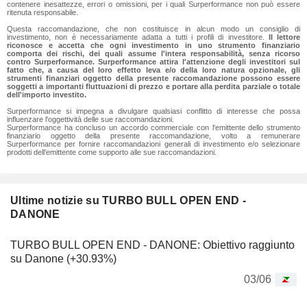
contenere inesattezze, errori o omissioni, per i quali Surperformance non può essere
ritenuta responsabile.
Questa raccomandazione, che non costituisce in alcun modo un consiglio di
investimento, non è necessariamente adatta a tutti i profili di investitore.
Il lettore
riconosce e accetta che ogni investimento in uno strumento finanziario
comporta dei rischi, dei quali assume l'intera responsabilità, senza ricorso
contro Surperformance. Surperformance attira l'attenzione degli investitori sul
fatto che, a causa del loro effetto leva e/o della loro natura opzionale, gli
strumenti finanziari oggetto della presente raccomandazione possono essere
soggetti a importanti fluttuazioni di prezzo e portare alla perdita parziale o totale
dell'importo investito.
Surperformance si impegna a divulgare qualsiasi conflitto di interesse che possa
influenzare l'oggettività delle sue raccomandazioni.
Surperformance ha concluso un accordo commerciale con l'emittente dello strumento
finanziario oggetto della presente raccomandazione, volto a remunerare
Surperformance per fornire raccomandazioni generali di investimento e/o selezionare
prodotti dell'emittente come supporto alle sue raccomandazioni.
Ultime notizie su TURBO BULL OPEN END -
DANONE
TURBO BULL OPEN END - DANONE: Obiettivo raggiunto
su Danone (+30.93%)
03/06